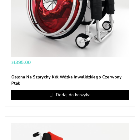
Price
zł395.00
Osłona Na Szprychy Kół Wózka Inwalidzkiego Czerwony
Ptak
Dodaj do koszyka