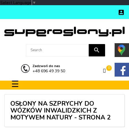
Select Language
▼

search
Zadzwoń do nas
0
+48 696 49 39 50
Toggle navigation
☰
OSŁONY NA SZPRYCHY DO
WÓZKÓW INWALIDZKICH Z
MOTYWEM NATURY - STRONA 2