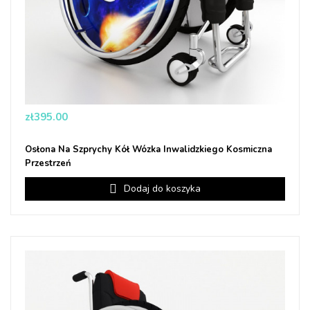
Price
zł395.00
Osłona Na Szprychy Kół Wózka Inwalidzkiego Kosmiczna
Przestrzeń
Dodaj do koszyka