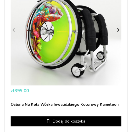
Price
zł395.00
Osłona Na Koła Wózka Inwalidzkiego Kolorowy Kameleon
Dodaj do koszyka