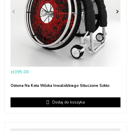
Price
zł395.00
Osłona Na Koła Wózka Inwalidzkiego Stłuczone Szkło
Dodaj do koszyka