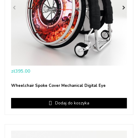
Price
zł395.00
Wheelchair Spoke Cover Mechanical Digital Eye
Dodaj do koszyka