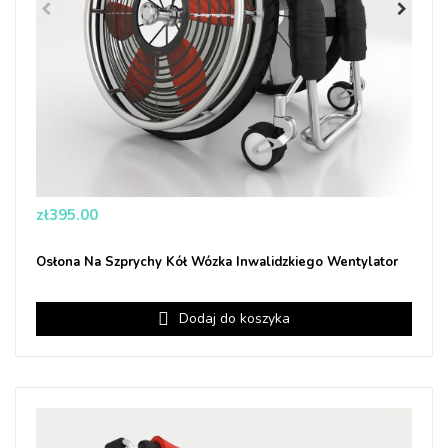
Price
zł395.00
Osłona Na Szprychy Kół Wózka Inwalidzkiego Wentylator
Dodaj do koszyka