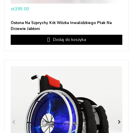
Price
zł395.00
Osłona Na Szprychy Kół Wózka Inwalidzkiego Ptak Na
Drzewie Jabłoni
Dodaj do koszyka