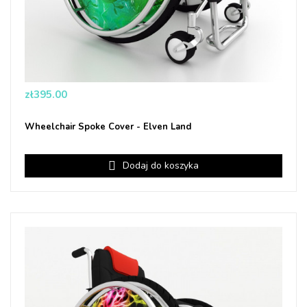
Price
zł395.00
Wheelchair Spoke Cover - Elven Land
Dodaj do koszyka