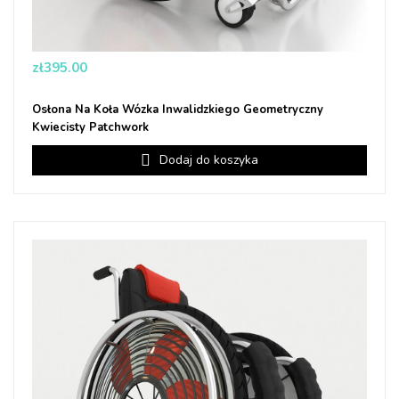
Price
zł395.00
Osłona Na Koła Wózka Inwalidzkiego Geometryczny
Kwiecisty Patchwork
Dodaj do koszyka