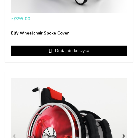
Price
zł395.00
Elfy Wheelchair Spoke Cover
Dodaj do koszyka