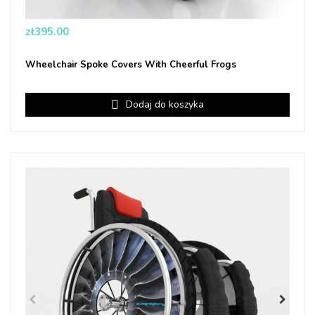
Price
zł395.00
Wheelchair Spoke Covers With Cheerful Frogs
Dodaj do koszyka