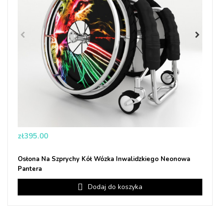
Price
zł395.00
Osłona Na Szprychy Kół Wózka Inwalidzkiego Neonowa
Pantera
Dodaj do koszyka