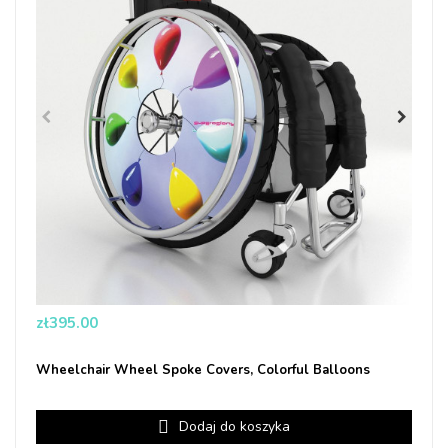
Price
zł395.00
Wheelchair Wheel Spoke Covers, Colorful Balloons
Dodaj do koszyka