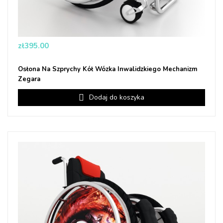
Price
zł395.00
Osłona Na Szprychy Kół Wózka Inwalidzkiego Mechanizm
Zegara
Dodaj do koszyka