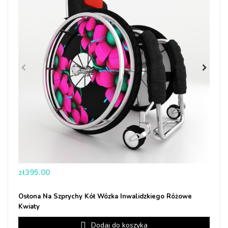
Price
zł395.00
Osłona Na Szprychy Kół Wózka Inwalidzkiego Różowe
Kwiaty
Dodaj do koszyka