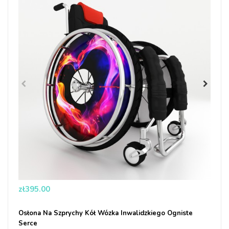
Price
zł395.00
Osłona Na Szprychy Kół Wózka Inwalidzkiego Ogniste
Serce