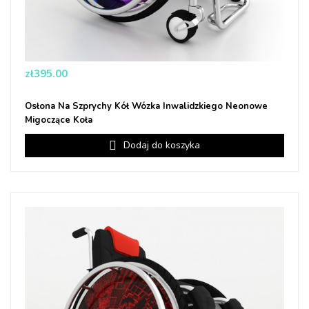
Price
zł395.00
Osłona Na Szprychy Kół Wózka Inwalidzkiego Neonowe
Migoczące Koła
Dodaj do koszyka