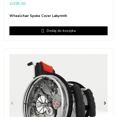
Price
zł395.00
Wheelchair Spoke Cover Labyrinth
Dodaj do koszyka