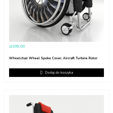
Price
zł395.00
Wheelchair Wheel Spoke Cover, Aircraft Turbine Rotor
Dodaj do koszyka