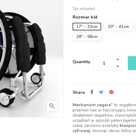
Tax included
Rozmiar kół
17" - 33cm
20" - 41cm
28" - 58cm
Quantity
Share
Mechanizm zegara"
to wyjątkow

przenosi nas w fascynujący świ
działaniem zegarków, stworzyliśm
urządzeń w sposób pełen tajemni
sobie zarówno estetykę
klasycz
cyfrowej
, tworząc obraz, który 