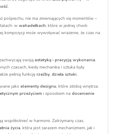
ność
.
już pośpiechu, nie ma zmieniających się momentów –
etalach: w
wahadełkach
, które w jednej chwili
ć tej kompozycji może wywoływać wrażenie, że czas na
 zachwycają swoją
estetyką
i
precyzją wykonania
.
ionych czasach, kiedy mechanika i sztuka były
także pełnią funkcję
rzeźby
,
dzieła sztuki
.
towane jako
elementy designu
, które zdobią wnętrza.
tetycznym przeżyciem
i sposobem na
docenienie
 współistnieć w harmonii. Zatrzymany czas,
ełnia życia
, która jest zarazem mechanizmem, jak i