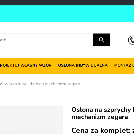
search
ROJEKTUJ WŁASNY WZÓR
OSŁONA INDYWIDUALNA
MONTAŻ 
kół wózka inwalidzkiego mechanizm zegara
Osłona na szprychy 
mechanizm zegara
Cena za komplet: