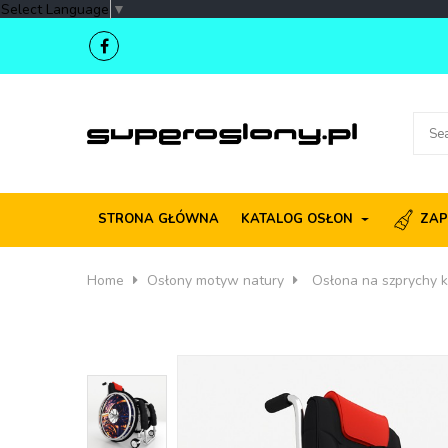
Select Language
▼
STRONA GŁÓWNA
KATALOG OSŁON
ZAP
Home
Osłony motyw natury
Osłona na szprychy 