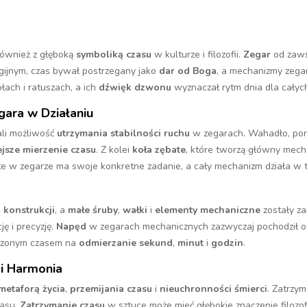
również z głęboką
symboliką czasu
w kulturze i filozofii.
Zegar
od zaws
igijnym, czas bywał postrzegany jako
dar od Boga
, a mechanizmy zeg
łach i ratuszach, a ich
dźwięk dzwonu
wyznaczał rytm dnia dla całych
ara w Działaniu
li możliwość
utrzymania stabilności ruchu
w zegarach. Wahadło, porus
jsze mierzenie czasu
. Z kolei
koła zębate
, które tworzą główny mech
te w zegarze ma swoje konkretne zadanie, a cały mechanizm działa w ta
 konstrukcji
, a
małe śruby
,
wałki
i
elementy mechaniczne
zostały za
ję i precyzję.
Napęd
w zegarach mechanicznych zazwyczaj pochodził 
ierzonym czasem na
odmierzanie sekund
,
minut
i
godzin
.
 i Harmonia
metaforą życia
,
przemijania czasu
i
nieuchronności śmierci
. Zatrzy
zasu.
Zatrzymanie czasu
w sztuce może mieć głębokie znaczenie filozof