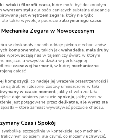
ki
,
sztuki
i
filozofii czasu
, które może być doskonałym
m wyrazem stylu
dla osób ceniących subtelną elegancję
nspirowana jest
wnętrzem zegara
, który nie tylko
, ale także wywołuje poczucie
zatrzymanego czasu
.
– Mechanika Zegara w Nowoczesnym
 która w doskonały sposób oddaje piękno mechanizmów
jnych komponentów
, takich jak
wahadełka
,
małe śruby
i
tale wprowadzają nas w tajemniczy świat, w którym
e miejsce, a wszystko działa w perfekcyjnej
edlenie
czasowej harmonii
, w której
mechaniczne
ojoną całość.
ej kompozycji
, co nadaje jej wrażenie przestrzenności i
 że są drobne i złożone, zostały umieszczone w taki
trzymany w czasie moment
, jakby chwila została
jście daje odbiorcy poczucie
spokoju
, jakby czas na
ażenie jest potęgowane przez
delikatne, ale wyraziste
y zębatki – które zamiast wywoływać poczucie chaosu,
zymany Czas i Spokój
 symbolikę, szczególnie w kontekście jego mechaniki.
bstrakcyjnym pojęciem, ale czymś, co możemy
uchwycić
,