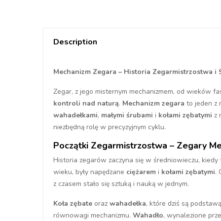
Description
Mechanizm Zegara – Historia Zegarmistrzostwa i
Zegar, z jego misternym mechanizmem, od wieków fascy
kontroli nad naturą
.
Mechanizm zegara
to jeden z 
wahadełkami
,
małymi śrubami
i
kołami zębatymi
z 
niezbędną rolę w precyzyjnym cyklu.
Początki Zegarmistrzostwa – Zegary M
Historia zegarów zaczyna się w średniowieczu, kiedy
wieku, były napędzane
ciężarem
i
kołami zębatymi
.
z czasem stało się sztuką i nauką w jednym.
Koła zębate
oraz
wahadełka
, które dziś są podstaw
równowagi mechanizmu.
Wahadło
, wynalezione prz