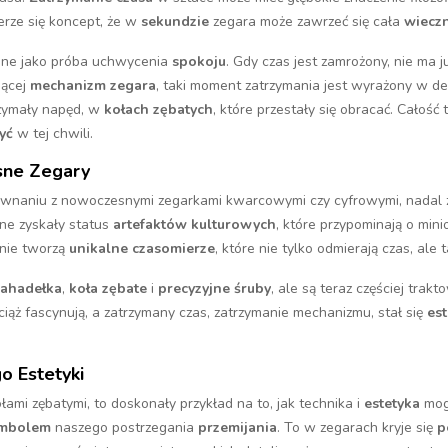
rze się koncept, że w
sekundzie
zegara może zawrzeć się cała
wiecz
ane jako próba uchwycenia
spokoju
. Gdy czas jest zamrożony, nie ma 
jącej
mechanizm zegara
, taki moment zatrzymania jest wyrażony w d
rzymały napęd, w
kołach zębatych
, które przestały się obracać. Całoś
yć
w tej chwili.
sne Zegary
wnaniu z nowoczesnymi zegarkami kwarcowymi czy cyfrowymi, nadal
ne zyskały status
artefaktów kulturowych
, które przypominają o min
śnie tworzą
unikalne czasomierze
, które nie tylko odmierają czas, ale 
ahadełka
,
koła zębate
i
precyzyjne śruby
, ale są teraz częściej trak
iąż fascynują, a zatrzymany czas, zatrzymanie mechanizmu, stał się
es
o Estetyki
łami zębatymi, to doskonały przykład na to, jak technika i
estetyka
mogą
mbolem
naszego postrzegania
przemijania
. To w zegarach kryje się
p