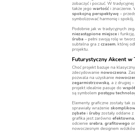
zobaczyć i poczuć. W tradycyjne
także jego
wartość
i znaczenie. 
spokojną perspektywę
– przed
symbolizować harmonię i spokój,
Podobnie jak w tradycyjnych ze
niezastąpione miejsce
i funkcję
śruba
– pełni swoją rolę w twor
subtelna gra z
czasem
, której 
projektu.
Futurystyczny Akcent w 
Choć projekt bazuje na klasyczny
zdecydowanie
nowoczesna
. Za
pozwala na uzyskanie
nowoczes
zegarmistrzowską
, a z drugie
projekt idealnie pasuje do
współ
są symbolem
postępu technolo
Elementy graficzne zostały tak
sprawiały wrażenie
skomplikow
zębate
i
śruby
zostały oddane z
grafika jest zarówno
efektowna
odcienie
srebra
,
grafitowego
o
nowoczesnym designem wózków 