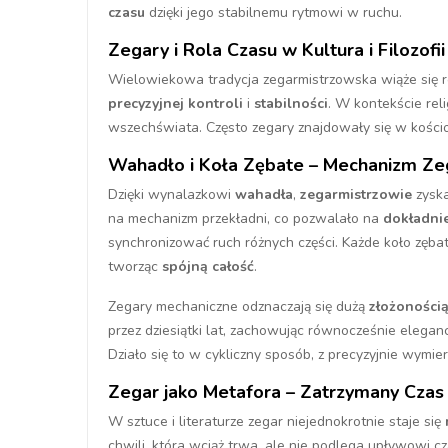
czasu
dzięki jego stabilnemu rytmowi w ruchu.
Zegary i Rola Czasu w Kultura i Filozofii
Wielowiekowa tradycja zegarmistrzowska wiąże się 
precyzyjnej kontroli
i
stabilności
. W kontekście rel
wszechświata. Często zegary znajdowały się w kościo
Wahadło i Koła Zębate – Mechanizm Zeg
Dzięki wynalazkowi
wahadła
,
zegarmistrzowie
zyska
na mechanizm przekładni, co pozwalało na
dokładnie
synchronizować ruch różnych części. Każde koło zęba
tworząc
spójną całość
.
Zegary mechaniczne odznaczają się dużą
złożonością
przez dziesiątki lat, zachowując równocześnie eleganc
Działo się to w cykliczny sposób, z precyzyjnie wym
Zegar jako Metafora – Zatrzymany Czas
W sztuce i literaturze zegar niejednokrotnie staje się
chwili, która wciąż trwa, ale nie podlega upływowi c