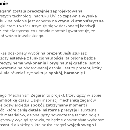
anie
egara" została
precyzyjnie zaprojektowana
i
szych technologii nadruku UV, co zapewnia
wysoką
ruk na osłonie jest odporny na
czynniki atmosferyczne
,
zięki czemu wzór utrzymuje się w doskonałej kondycji
y
jest elastyczny, co ułatwia montaż i gwarantuje, że
kół wózka inwalidzkiego.
także doskonały wybór na
prezent
. Jeśli szukasz
ołączy
estetykę
z
funkcjonalnością
, ta osłona będzie
recyzyjnemu wykonaniu
i
oryginalnej grafice
, jest to
 wrażenie na obdarowanej osobie. Jest to prezent, który
bi, ale również symbolizuje
spokój
,
harmonię
i
ego "Mechanizm Zegara" to projekt, który łączy w sobie
ymbolikę
czasu. Dzięki inspiracji mechaniką zegarów,
le odzwierciedla
spokój
,
zatrzymany moment
i
sób, które cenią
detale
,
misterną precyzję
i subtelną
ch materiałów, osłona łączy nowoczesną technologię z
wyjątkowy wygląd sprawia, że będzie doskonałym wyborem
kcent
dla każdego, kto szuka czegoś
wyjątkowego
i