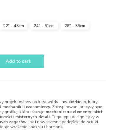
22" - 45cm
24" - 51cm
26" - 55cm
Add to cart
y projekt osłony na koła wózka inwalidzkiego, który
at
mechaniki
i
czasomierzy
. Zainspirowani precyzyjnym
y grafikę, która ukazuje
mechaniczne elementy
takich
czości i
misternych detali
. Tego typu design łączy w
nych zegarów
, jak i nowoczesne podejście do
sztuki
oddaje wrażenie spokoju i harmonii.