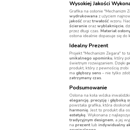
Wysokiej Jakości Wykon
Grafika na osłonie "Mechanizm Z
wydrukowana
z użyciem najnow
jakość
oraz
trwałość
wzoru. Nad
ścieranie
oraz
wyblaknięcie
, d
przez długi czas.
Materiał osłon
osłona idealnie dopasuje się do 
Idealny Prezent
Projekt "Mechanizm Zegara" to 
unikalnego upominku
, który p
świetnym rozwiązaniem. Dzięki
p
produkt, który z pewnością zrobi
ma
głębszy sens
– nie tylko zdo
zatrzymany czas
.
Podsumowanie
Osłona na koła wózka inwalidzki
elegancję
,
precyzję
i
głęboką s
powstała grafika, która doskona
harmonię
. Jest to produkt dla o
estetykę
. Wykonana z najlepszy
tradycyjnym designem
, a jej 
na
prezent
lub
indywidualny a
oryginalnego