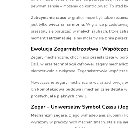
pewnym sensie – możemy go kontrolować. To stąd bie
Zatrzymanie czasu
w grafice może być także rozumi
jest tylko
wieczna harmonia
. W grafice przedstawia
przestały się poruszać, w
małych śrubach
, które zat
moment
zatrzymał się
, a my możemy się z nim
połącz
Ewolucja Zegarmistrzostwa i Współcze
Zegary mechaniczne, choć nieco
przestarzałe
w poró
Dziś, w erze
technologii cyfrowej
, zegary mechanicz
nierozerwalnie związane. Zegarmistrzowie współcze
Nowoczesne zegary mechaniczne wciąż zachowują
w
Ich
kompleksowa budowa
i
mechaniczne detale
wc
prostych, ale pięknych chwil
.
Zegar – Uniwersalny Symbol Czasu i Jeg
Mechanizm zegara
, z jego wahadełkami, śrubami i ko
wyrażony w precyzyjnych mechanizmach, staje się
sy