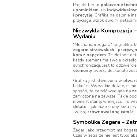
Projekt ten to
połączenie techni
upominkiem
lub
indywidualny
i
precyzję
. Grafika na osłonie i
przyciąga wzrok swoimi detalami
Niezwykła Kompozycja 
Wydaniu
"Mechanizm zegara" to grafika,
zegarmistrzowskich
i
precyzy
koła z napędem
. Te złożone de
każdy element ma swoje określon
synchronizacji. Jest to odzwierci
elementy
tworzą doskonale zestr
Grafika jest stworzona w
otwart
lekkości. Wszystkie detale, mimo
sposób, że całość wygląda na
za
zamrożona na zawsze. Takie pode
moment stanął w miejscu. To wr
detale
– jak małe śruby, koła cz
tworzą
zrównoważoną całość
.
Symbolika Zegara – Zatr
Zegar, jako przedmiot, ma bogatą
Czas w zegarze nie jest tylko a