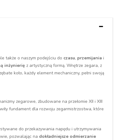
 ale także o naszym podejściu do
czasu
,
przemijania
i
ą inżynierię
z artystyczną formą. Wnętrze zegara, z
zębate koło, każdy element mechaniczny, pełni swoją
anizmy zegarowe, zbudowane na przełomie XII i XIII
nowiły fundament dla rozwoju zegarmistrzostwa, które
ystywane do przekazywania napędu i utrzymywania
twie, pozwalając na
dokładniejsze odmierzanie