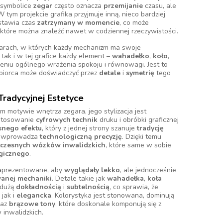
j symbolice
zegar
często oznacza
przemijanie
czasu, ale
W tym projekcie grafika przyjmuje inną, nieco bardziej
stawia czas
zatrzymany w momencie
, co może
 które można znaleźć nawet w codziennej rzeczywistości.
garach, w których każdy mechanizm ma swoje
, tak i w tej grafice każdy element –
wahadełko
,
koło
,
zeniu ogólnego wrażenia spokoju i równowagi. Jest to
odbiorca może doświadczyć przez
detale
i
symetrię
tego
Tradycyjnej Estetyce
m motywie wnętrza zegara, jego stylizacja jest
stosowanie
cyfrowych technik
druku i obróbki graficznej
nego efektu
, który z jednej strony szanuje
tradycję
j – wprowadza
technologiczną precyzję
. Dzięki temu
czesnych wózków inwalidzkich
, które same w sobie
gicznego
.
 zaprezentowane, aby
wyglądały lekko
, ale jednocześnie
anej mechaniki
. Detale takie jak
wahadełka
,
koła
 dużą
dokładnością
i
subtelnością
, co sprawia, że
, jak i
elegancka
. Kolorystyka jest stonowana, dominują
raz
brązowe tony
, które doskonale komponują się z
inwalidzkich.