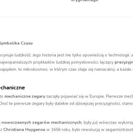
 Symbolika Czasu
nuje ludzkość. Jego historia jest nie tylko opowieścią o technologii,
najwspanialszych przykładów ludzkiej pomysłowości, łączący
precyzyjn
napędem, to mikrokosmos, w którym czas staje się namacalny, a każde 
echaniczne
 to
mechaniczne zegary
zaczęły pojawiać się w Europie. Pierwsze mech
 Choć te pierwsze zegary były dalekie od dzisiejszej precyzyjności, sta
ą
nowoczesnych zegarów mechanicznych
, były już wówczas wykorz
ez
Christiana Huygensa
w 1656 roku, było rewolucją w zegarmistrzos