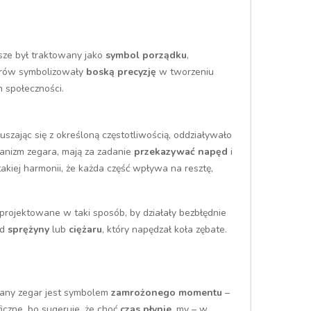
ze był traktowany jako
symbol porządku
,
arów symbolizowały
boską precyzję
w tworzeniu
 społeczności.
zając się z określoną częstotliwością, oddziaływało
anizm zegara, mają za zadanie
przekazywać napęd
i
kiej harmonii, że każda część wpływa na resztę,
projektowane w taki sposób, by działały bezbłędnie
od
sprężyny
lub
ciężaru
, który napędzał koła zębate.
many zegar jest symbolem
zamrożonego momentu
–
iczne, bo sugeruje, że choć
czas płynie
, my – w