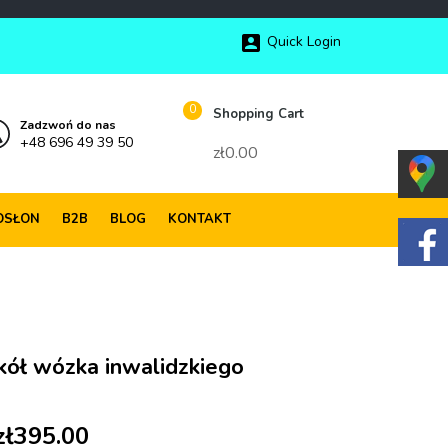

Quick Login
0
Shopping Cart
Zadzwoń do nas
+48 696 49 39 50
zł0.00
OSŁON
B2B
BLOG
KONTAKT
kół wózka inwalidzkiego
zł395.00