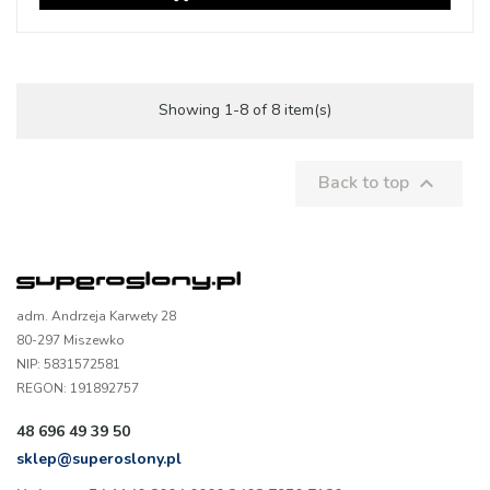
Showing 1-8 of 8 item(s)
Back to top

adm. Andrzeja Karwety 28
80-297 Miszewko
NIP: 5831572581
REGON: 191892757
48 696 49 39 50
sklep@superoslony.pl