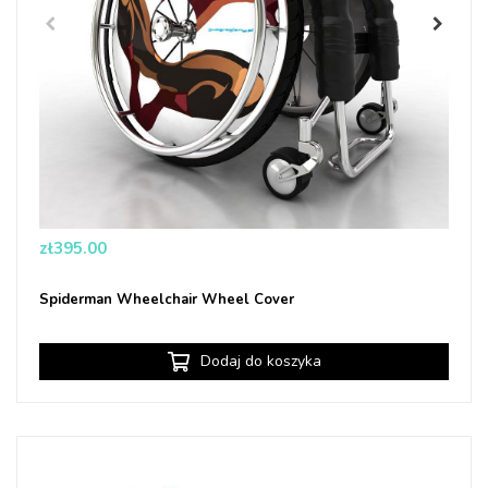
Price
zł395.00
Spiderman Wheelchair Wheel Cover
Dodaj do koszyka