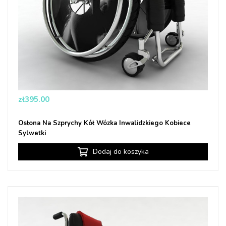
Price
zł395.00
Osłona Na Szprychy Kół Wózka Inwalidzkiego Kobiece
Sylwetki
Dodaj do koszyka