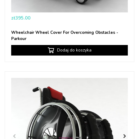
Price
zł395.00
Wheelchair Wheel Cover For Overcoming Obstacles -
Parkour
Dodaj do koszyka