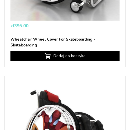
Price
zł395.00
Wheelchair Wheel Cover For Skateboarding -
Skateboarding
Dodaj do koszyka