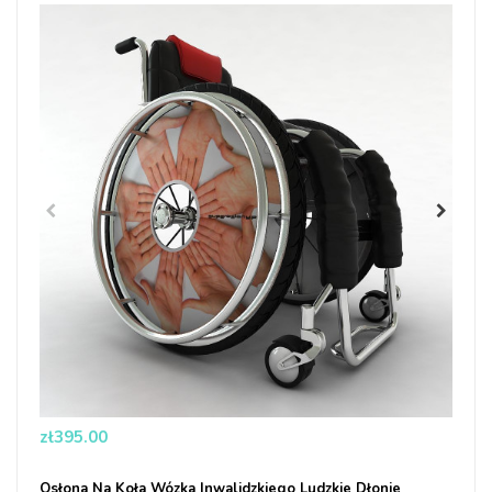
wyjątkowy, co jest szczególnie cenione przez młodych
ludzi.
Price
zł395.00
Osłona Na Koła Wózka Inwalidzkiego Ludzkie Dłonie