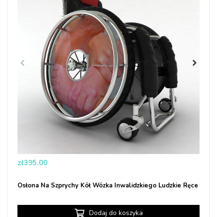
Price
zł395.00
Osłona Na Szprychy Kół Wózka Inwalidzkiego Ludzkie Ręce
Dodaj do koszyka