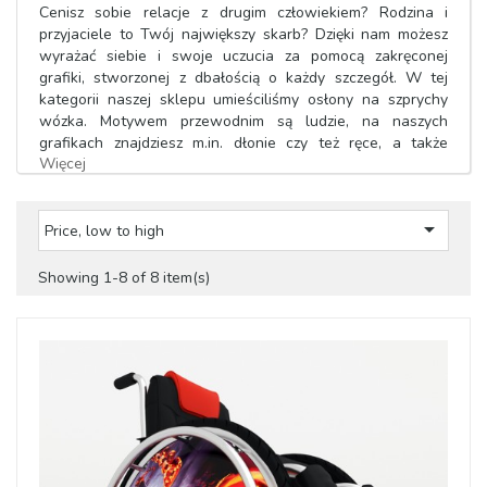
Cenisz sobie relacje z drugim człowiekiem? Rodzina i
przyjaciele to Twój największy skarb? Dzięki nam możesz
wyrażać siebie i swoje uczucia za pomocą zakręconej
grafiki, stworzonej z dbałością o każdy szczegół. W tej
kategorii naszej sklepu umieściliśmy osłony na szprychy
wózka. Motywem przewodnim są ludzie, na naszych
grafikach znajdziesz m.in. dłonie czy też ręce, a także
Więcej
warianty ze znaczkami, na których unaoczniliśmy różne
osoby, miejsca, zwierzęta - przyrodę.
Twoje idealne osłony na szprychy

Price, low to high
Zaciśnięte w kręgu ręce ludzi mogą symbolizować różne
Showing 1-8 of 8 item(s)
rzeczy, ale najczęściej przywodzą na myśl jedność, przyjaźń
i pomoc. My chcemy pomóc Tobie, dzięki nam zdobędziesz
trwałe i piękne osłony na szprychy. Oferowane przez nas
produkty pasują na wózki o kołach od 17'' do 28'',
dodatkowo są odporne na działanie promieni słonecznych i
inne warunki pogodowe, dzięki czemu możesz ich używać
wszędzie. Spacer w deszczu, a może w śniegu - pozwól
sobie wyrażać siebie, niezależnie od pogodowej aury!
A jeśli nie jesteś przekonany, jaką grafikę wybrać to