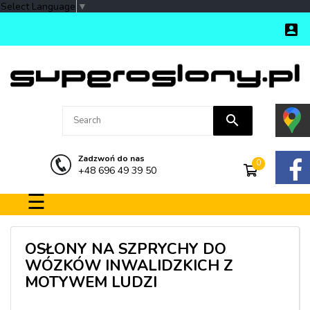
Select Language
▼

search
Zadzwoń do nas
0
+48 696 49 39 50
Toggle navigation
☰
OSŁONY NA SZPRYCHY DO
WÓZKÓW INWALIDZKICH Z
MOTYWEM LUDZI