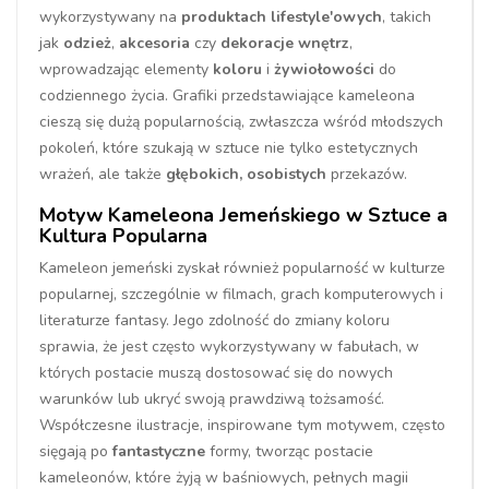
wykorzystywany na
produktach lifestyle'owych
, takich
jak
odzież
,
akcesoria
czy
dekoracje wnętrz
,
wprowadzając elementy
koloru
i
żywiołowości
do
codziennego życia. Grafiki przedstawiające kameleona
cieszą się dużą popularnością, zwłaszcza wśród młodszych
pokoleń, które szukają w sztuce nie tylko estetycznych
wrażeń, ale także
głębokich, osobistych
przekazów.
Motyw Kameleona Jemeńskiego w Sztuce a
Kultura Popularna
Kameleon jemeński zyskał również popularność w kulturze
popularnej, szczególnie w filmach, grach komputerowych i
literaturze fantasy. Jego zdolność do zmiany koloru
sprawia, że jest często wykorzystywany w fabułach, w
których postacie muszą dostosować się do nowych
warunków lub ukryć swoją prawdziwą tożsamość.
Współczesne ilustracje, inspirowane tym motywem, często
sięgają po
fantastyczne
formy, tworząc postacie
kameleonów, które żyją w baśniowych, pełnych magii