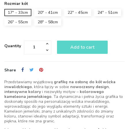
Rozmiar kół
17" - 33cm
20" - 41cm
22" - 45cm
24" - 51cm
26" - 55cm
28" - 58cm
Quantity
Add to cart
Share
Przedstawiamy wyjątkową
grafikę na osłonę do kół wózka
inwalidzkiego
, która łączy w sobie
nowoczesny design
,
intensywne kolory
i niezwykły motyw –
kolorowego
kameleona jemeńskiego
. Ta dynamiczna i pełna życia grafika to
doskonały sposób na personalizację wózka inwalidzkiego,
wprowadzając do jego wyglądu elementy sztuki i energii.
Kameleon jemeński, znany z unikalnych zdolności do zmiany
koloru, stanowi idealny symbol adaptacji, transformacji oraz
piękna, które nie zna granic.