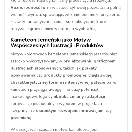
która reprezentuje dynamiczny proces życia i rozwoju.
Różnorodność form
w sztuce cyfrowej pozwala na pełną
wolność wyrazu, sprawiając, że kameleon może przybierać
kształty fantastyczne, niemal surrealistyczne, które
rozrywają granice między naturą a wyobraźnią.
Kameleon Jemeński jako Motyw
Współczesnych Ilustracji i Produktów
Motyw kolorowego kameleona jemeńskiego jest również
szeroko wykorzystywany w
projektowaniu graficznym
i
ilustracjach stosowanych
, takich jak
plakaty
,
opakowania
czy
produkty promocyjne
. Dzięki swojej
charakterystycznej formie
i
intensywnej palecie barw
,
kameleon przyciąga uwagę i ma duży potencjał
marketingowy. Jego
symbolika zmiany
i
adaptacji
sprawia, że jest idealnym wyborem w projektach
związanych z
osobistym rozwojem
,
innowacjami
czy
przemianą
.
W dzisiejszych czasach motyw kameleona jest