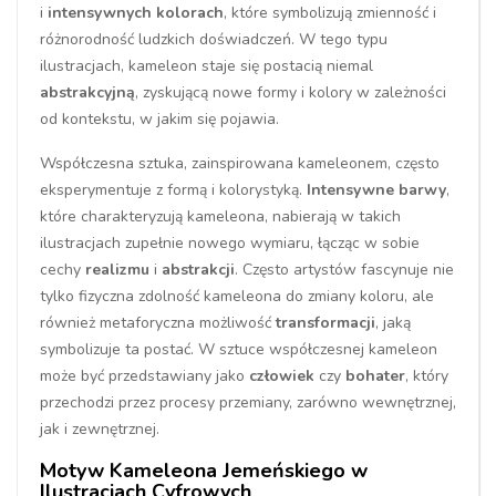
i
intensywnych kolorach
, które symbolizują zmienność i
różnorodność ludzkich doświadczeń. W tego typu
ilustracjach, kameleon staje się postacią niemal
abstrakcyjną
, zyskującą nowe formy i kolory w zależności
od kontekstu, w jakim się pojawia.
Współczesna sztuka, zainspirowana kameleonem, często
eksperymentuje z formą i kolorystyką.
Intensywne barwy
,
które charakteryzują kameleona, nabierają w takich
ilustracjach zupełnie nowego wymiaru, łącząc w sobie
cechy
realizmu
i
abstrakcji
. Często artystów fascynuje nie
tylko fizyczna zdolność kameleona do zmiany koloru, ale
również metaforyczna możliwość
transformacji
, jaką
symbolizuje ta postać. W sztuce współczesnej kameleon
może być przedstawiany jako
człowiek
czy
bohater
, który
przechodzi przez procesy przemiany, zarówno wewnętrznej,
jak i zewnętrznej.
Motyw Kameleona Jemeńskiego w
Ilustracjach Cyfrowych