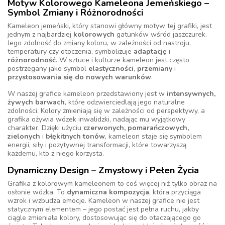
Motyw Kolorowego Kameleona Jemeńskiego –
Symbol Zmiany i Różnorodności
Kameleon jemeński, który stanowi główny motyw tej grafiki, jest
jednym z najbardziej
kolorowych
gatunków wśród jaszczurek.
Jego zdolność do zmiany koloru, w zależności od nastroju,
temperatury czy otoczenia, symbolizuje
adaptację
i
różnorodność
. W sztuce i kulturze kameleon jest często
postrzegany jako symbol
elastyczności
,
przemiany
i
przystosowania się do nowych warunków
.
W naszej grafice kameleon przedstawiony jest w
intensywnych,
żywych barwach
, które odzwierciedlają jego naturalne
zdolności. Kolory zmieniają się w zależności od perspektywy, a
grafika ożywia wózek inwalidzki, nadając mu wyjątkowy
charakter. Dzięki użyciu
czerwonych, pomarańczowych,
zielonych
i
błękitnych tonów
, kameleon staje się symbolem
energii, siły i pozytywnej transformacji, które towarzyszą
każdemu, kto z niego korzysta.
Dynamiczny Design – Zmysłowy i Pełen Życia
Grafika z kolorowym kameleonem to coś więcej niż tylko obraz na
osłonie wózka. To
dynamiczna kompozycja
, która przyciąga
wzrok i wzbudza emocje. Kameleon w naszej grafice nie jest
statycznym elementem – jego postać jest pełna ruchu, jakby
ciągle zmieniała kolory, dostosowując się do otaczającego go