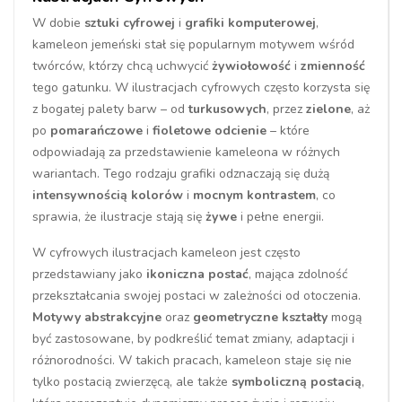
W dobie
sztuki cyfrowej
i
grafiki komputerowej
,
kameleon jemeński stał się popularnym motywem wśród
twórców, którzy chcą uchwycić
żywiołowość
i
zmienność
tego gatunku. W ilustracjach cyfrowych często korzysta się
z bogatej palety barw – od
turkusowych
, przez
zielone
, aż
po
pomarańczowe
i
fioletowe odcienie
– które
odpowiadają za przedstawienie kameleona w różnych
wariantach. Tego rodzaju grafiki odznaczają się dużą
intensywnością kolorów
i
mocnym kontrastem
, co
sprawia, że ilustracje stają się
żywe
i pełne energii.
W cyfrowych ilustracjach kameleon jest często
przedstawiany jako
ikoniczna postać
, mająca zdolność
przekształcania swojej postaci w zależności od otoczenia.
Motywy abstrakcyjne
oraz
geometryczne kształty
mogą
być zastosowane, by podkreślić temat zmiany, adaptacji i
różnorodności. W takich pracach, kameleon staje się nie
tylko postacią zwierzęcą, ale także
symboliczną postacią
,