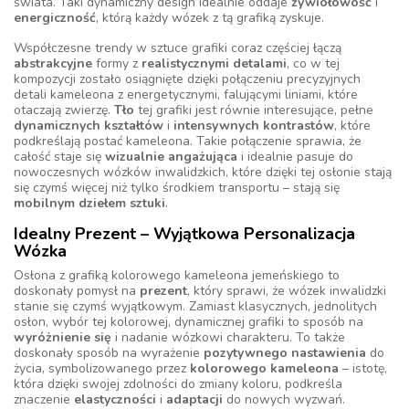
świata. Taki dynamiczny design idealnie oddaje
żywiołowość
i
energiczność
, którą każdy wózek z tą grafiką zyskuje.
Współczesne trendy w sztuce grafiki coraz częściej łączą
abstrakcyjne
formy z
realistycznymi detalami
, co w tej
kompozycji zostało osiągnięte dzięki połączeniu precyzyjnych
detali kameleona z energetycznymi, falującymi liniami, które
otaczają zwierzę.
Tło
tej grafiki jest równie interesujące, pełne
dynamicznych kształtów
i
intensywnych kontrastów
, które
podkreślają postać kameleona. Takie połączenie sprawia, że
całość staje się
wizualnie angażująca
i idealnie pasuje do
nowoczesnych wózków inwalidzkich, które dzięki tej osłonie stają
się czymś więcej niż tylko środkiem transportu – stają się
mobilnym dziełem sztuki
.
Idealny Prezent – Wyjątkowa Personalizacja
Wózka
Osłona z grafiką kolorowego kameleona jemeńskiego to
doskonały pomysł na
prezent
, który sprawi, że wózek inwalidzki
stanie się czymś wyjątkowym. Zamiast klasycznych, jednolitych
osłon, wybór tej kolorowej, dynamicznej grafiki to sposób na
wyróżnienie się
i nadanie wózkowi charakteru. To także
doskonały sposób na wyrażenie
pozytywnego nastawienia
do
życia, symbolizowanego przez
kolorowego kameleona
– istotę,
która dzięki swojej zdolności do zmiany koloru, podkreśla
znaczenie
elastyczności
i
adaptacji
do nowych wyzwań.