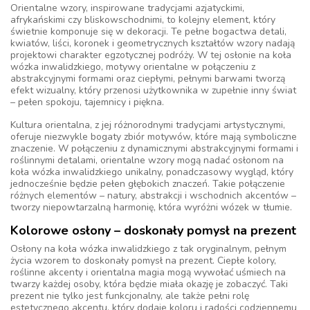
Orientalne wzory, inspirowane tradycjami azjatyckimi,
afrykańskimi czy bliskowschodnimi, to kolejny element, który
świetnie komponuje się w dekoracji. Te pełne bogactwa detali,
kwiatów, liści, koronek i geometrycznych kształtów wzory nadają
projektowi charakter egzotycznej podróży. W tej osłonie na koła
wózka inwalidzkiego, motywy orientalne w połączeniu z
abstrakcyjnymi formami oraz ciepłymi, pełnymi barwami tworzą
efekt wizualny, który przenosi użytkownika w zupełnie inny świat
– pełen spokoju, tajemnicy i piękna.
Kultura orientalna, z jej różnorodnymi tradycjami artystycznymi,
oferuje niezwykle bogaty zbiór motywów, które mają symboliczne
znaczenie. W połączeniu z dynamicznymi abstrakcyjnymi formami i
roślinnymi detalami, orientalne wzory mogą nadać osłonom na
koła wózka inwalidzkiego unikalny, ponadczasowy wygląd, który
jednocześnie będzie pełen głębokich znaczeń. Takie połączenie
różnych elementów – natury, abstrakcji i wschodnich akcentów –
tworzy niepowtarzalną harmonię, która wyróżni wózek w tłumie.
Kolorowe osłony – doskonały pomysł na prezent
Osłony na koła wózka inwalidzkiego z tak oryginalnym, pełnym
życia wzorem to doskonały pomysł na prezent. Ciepłe kolory,
roślinne akcenty i orientalna magia mogą wywołać uśmiech na
twarzy każdej osoby, która będzie miała okazję je zobaczyć. Taki
prezent nie tylko jest funkcjonalny, ale także pełni rolę
estetycznego akcentu, który dodaje koloru i radości codziennemu