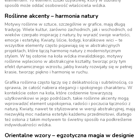
elementem. To element sztuki użytkowej, który w subtelny
sposób może oddać osobowość właściciela wózka.
Roślinne akcenty – harmonia natury
Motywy roślinne w sztuce, szczególnie w grafice, mają długą
tradycję. Wiele kultur, zarówno zachodnich, jak i wschodnich, od
wieków czerpało inspirację z natury, by wyrazić swoje wartości,
emocje i estetykę. Kwiaty, liście, łodygi, koralikowe wici – te
wszystkie elementy często pojawiają się w abstrakcyjnych
projektach, które łączą harmonię natury z modernistycznym
stylem. W tej osłonie na koła wózka inwalidzkiego, motywy
roślinne wpleciono w abstrakcyjne kształty, tworząc przy tym
efekt dynamicznego wzrostu, jakby kwiaty rozwijały się w pełnej
krasie, tworząc piękno i harmonię w ruchu.
Grafika roślinna często łączy się z delikatnością i subtelnością, co
sprawia, że całość nabiera elegancji i spokojnego charakteru. W
kontekście osłon na koła, które codziennie towarzyszą
użytkownikowi w jego podróżach, takie roślinne akcenty mogą
wprowadzić element uspokojenia, radości i poczucia łączności z
naturą. Kwiaty, nawet te stylizowane w wersji abstrakcyjnej, mają
niezwykłą moc nadania estetyki każdemu przedmiotowi, dlatego
też osłona z takim motywem to świetny sposób na podkreślenie
indywidualności wózka.
Orientalne wzory – egzotyczna magia w designie