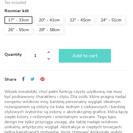
Tax included
Rozmiar kół
17" - 33cm
20" - 41cm
22" - 45cm
24" - 51cm
26" - 55cm
28" - 58cm
Quantity
Add to cart
Share
Wózek inwalidzki, choć pełni funkcję czysto użytkową, nie musi
być pozbawiony charakteru i stylu. Dla osób, które pragną nadać
swojemu wózkowi inny, bardziej personalny wygląd, idealnym
rozwiązaniem są osłony na koła. Jednym z ciekawszych i bardziej
stylowych wyborów są osłony o abstrakcyjnej grafice, która łączy
ciepłe kolory z roślinnymi i orientalnymi wzorami. Tego typu
design nie tylko przyciąga uwagę, ale także nadaje wózkowi
unikalny, artystyczny wygląd. Abstrakcja w ciepłych tonacjach,
pełna kwiatowych motywów, może stanowić doskonały wybór