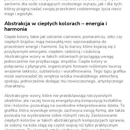
zarówno dla osób szukających osobistego wyrazu, jak i dla tych,
którzy pragną nadać swojej przestrzeni codziennego życia nieco
magii i egzotyki.
Abstrakcja w ciepłych kolorach – energia i
harmonia
Ciepłe kolory, takie jak odcienie czerwieni, pomarańczu, żółci czy
ciepłych brązów, mają niezwykłą moc wprowadzania do
przestrzeni energii i harmonii. Są to barwy, które kojarzą się z
pozytywnymi emocjami, ciepłem, radością i czułością.
Abstrakcyjne wzory w takich odcieniach przyciągają uwagę,
jednocześnie nie przytłaczając zmysłów. Ciepłe kolory w
połączeniu z płynącymi, organicznymi formami roślinnymi tworzą
wrażenie lekkości, subtelności i wyrafinowania. Tego typu grafika
może wprowadzić do wnętrza wózka inwalidzkiego atmosferę
spokoju, jednocześnie dodając mu nowoczesnego, artystycznego
charakteru.
Abstrakcyjne wzory, które nie przedstawiają rzeczywistych
obiektów, ale raczej tworzą energetyczną kompozycję kształtów,
linii i kolorów, pozwalają na swobodne interpretowanie dzieła. To
grafika, która wywołuje emocje, zachwyca swoją formą, ale także
pozwala na wyobrażenie sobie różnych rzeczy. Zastosowanie
ciepłych kolorów w takich abstrakcyjnych kompozycjach sprawia,
że osłony na koła stają się czymś więcej niż tylko praktycznym