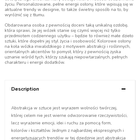
życiu. Personalizowane, pełne energii osłony, które wpisują się w
aktualne trendy w designie, to także świetny sposób na to, by
wyróżnić się z tłumu.
Obdarowana osoba z pewnością doceni taką unikalną ozdobę,
która sprawi, że jej wózek stanie się czymś więcej niż tylko
przedmiotem codziennego użytku – będzie to również małe dzieło
sztuki, które dopełni jej styl życia i osobowość. Kolorowe osłony
na koła wózka inwalidzkiego z motywem abstrakcji i roślinnych,
orientalnych akcentów to pomysł, który z pewnością zyska
uznanie wśród tych, którzy szukają niepowtarzalnych, pełnych
charakteru i energii dodatków.
Description
Abstrakcja w sztuce jest wyrazem wolności twórczej,
której celem nie jest wierne odwzorowanie rzeczywistości,
lecz wyrażenie emocji, idei i ruchu za pomocą form,
kolorów i kształtów. Jednym z najbardziej ekspresyjnych i
energetyzujących trendów w tej dziedzinie jest abstrakcja