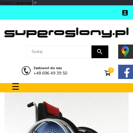
Select Language
▼

search
Zadzwoń do nas
0
+48 696 49 39 50
Toggle navigation
☰