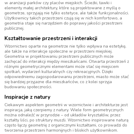
w aranżacji parków czy placów miejskich. Ścieżki, ławki i
elementy małej architektury, które są projektowane z myślą o
geometrze, sprzyjają nie tylko estetyce, ale także funkcjonalności.
Użytkownicy takich przestrzeni czują się w nich komfortowo, a
geometria staje się narzędziem do poprawy jakości przestrzeni
publicznej.
Kształtowanie przestrzeni i interakcji
Wzornictwo oparte na geometrze nie tylko wpływa na estetykę,
ale także na interakcje społeczne w przestrzeni miejskiej.
Geometria w projektowaniu przestrzeni publicznych może
zachęcać do interakcji między mieszkańcami. Otwarta przestrzeń z
różnymi geometrycznymi elementami może stać się miejscem
spotkań, wydarzeń kulturalnych czy rekreacyjnych. Dzięki
odpowiedniemu zagospodarowaniu przestrzeni, miasto może stać
się bardziej przyjazne dla mieszkańców, co z kolei sprzyja
budowaniu społeczności.
Inspiracje z natury
Ciekawym aspektem geometrii w wzornictwie i architekturze jest
inspiracja, jaką czerpiemy z natury. Wiele form geometrycznych
można odnaleźć w przyrodzie – od układów kryształów, przez
kształty liści, po struktury muszli. Wzornictwo inspirowane naturą
często łączy geometrię z organicznymi kształtami, co prowadzi do
tworzenia przestrzeni harmonijnych i bliskich użytkownikom.