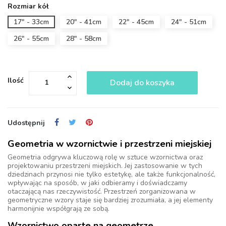
Rozmiar kół
17" - 33cm
20" - 41cm
22" - 45cm
24" - 51cm
26" - 55cm
28" - 58cm
Ilość
Dodaj do koszyka
Udostępnij
Geometria w wzornictwie i przestrzeni miejskiej
Geometria odgrywa kluczową rolę w sztuce wzornictwa oraz
projektowaniu przestrzeni miejskich. Jej zastosowanie w tych
dziedzinach przynosi nie tylko estetykę, ale także funkcjonalność,
wpływając na sposób, w jaki odbieramy i doświadczamy
otaczającą nas rzeczywistość. Przestrzeń zorganizowana w
geometryczne wzory staje się bardziej zrozumiała, a jej elementy
harmonijnie współgrają ze sobą.
Wzornictwo oparte na geometrze