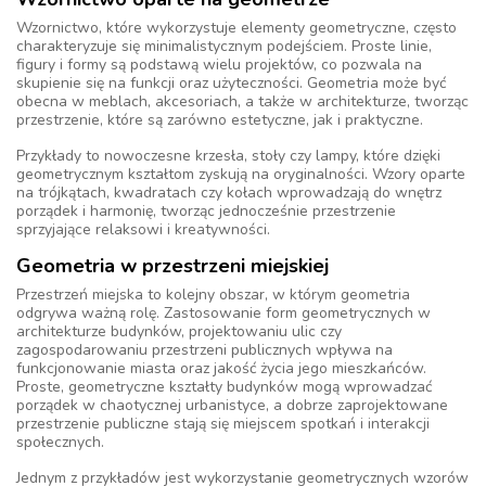
Wzornictwo, które wykorzystuje elementy geometryczne, często
charakteryzuje się minimalistycznym podejściem. Proste linie,
figury i formy są podstawą wielu projektów, co pozwala na
skupienie się na funkcji oraz użyteczności. Geometria może być
obecna w meblach, akcesoriach, a także w architekturze, tworząc
przestrzenie, które są zarówno estetyczne, jak i praktyczne.
Przykłady to nowoczesne krzesła, stoły czy lampy, które dzięki
geometrycznym kształtom zyskują na oryginalności. Wzory oparte
na trójkątach, kwadratach czy kołach wprowadzają do wnętrz
porządek i harmonię, tworząc jednocześnie przestrzenie
sprzyjające relaksowi i kreatywności.
Geometria w przestrzeni miejskiej
Przestrzeń miejska to kolejny obszar, w którym geometria
odgrywa ważną rolę. Zastosowanie form geometrycznych w
architekturze budynków, projektowaniu ulic czy
zagospodarowaniu przestrzeni publicznych wpływa na
funkcjonowanie miasta oraz jakość życia jego mieszkańców.
Proste, geometryczne kształty budynków mogą wprowadzać
porządek w chaotycznej urbanistyce, a dobrze zaprojektowane
przestrzenie publiczne stają się miejscem spotkań i interakcji
społecznych.
Jednym z przykładów jest wykorzystanie geometrycznych wzorów