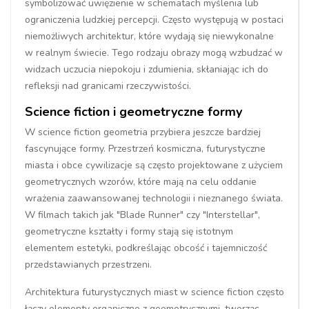
symbolizować uwięzienie w schematach myślenia lub
ograniczenia ludzkiej percepcji. Często występują w postaci
niemożliwych architektur, które wydają się niewykonalne
w realnym świecie. Tego rodzaju obrazy mogą wzbudzać w
widzach uczucia niepokoju i zdumienia, skłaniając ich do
refleksji nad granicami rzeczywistości.
Science fiction i geometryczne formy
W science fiction geometria przybiera jeszcze bardziej
fascynujące formy. Przestrzeń kosmiczna, futurystyczne
miasta i obce cywilizacje są często projektowane z użyciem
geometrycznych wzorów, które mają na celu oddanie
wrażenia zaawansowanej technologii i nieznanego świata.
W filmach takich jak "Blade Runner" czy "Interstellar",
geometryczne kształty i formy stają się istotnym
elementem estetyki, podkreślając obcość i tajemniczość
przedstawianych przestrzeni.
Architektura futurystycznych miast w science fiction często
łączy elementy organiczne z geometrycznymi, tworząc