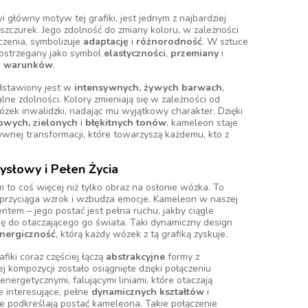
 główny motyw tej grafiki, jest jednym z najbardziej
czurek. Jego zdolność do zmiany koloru, w zależności
czenia, symbolizuje
adaptację
i
różnorodność
. W sztuce
 postrzegany jako symbol
elastyczności
,
przemiany
i
h warunków
.
dstawiony jest w
intensywnych, żywych barwach
,
lne zdolności. Kolory zmieniają się w zależności od
ózek inwalidzki, nadając mu wyjątkowy charakter. Dzięki
wych, zielonych
i
błękitnych tonów
, kameleon staje
tywnej transformacji, które towarzyszą każdemu, kto z
słowy i Pełen Życia
to coś więcej niż tylko obraz na osłonie wózka. To
a przyciąga wzrok i wzbudza emocje. Kameleon w naszej
entem – jego postać jest pełna ruchu, jakby ciągle
ię do otaczającego go świata. Taki dynamiczny design
nergiczność
, którą każdy wózek z tą grafiką zyskuje.
iki coraz częściej łączą
abstrakcyjne
formy z
ej kompozycji zostało osiągnięte dzięki połączeniu
nergetycznymi, falującymi liniami, które otaczają
ie interesujące, pełne
dynamicznych kształtów
i
re podkreślają postać kameleona. Takie połączenie