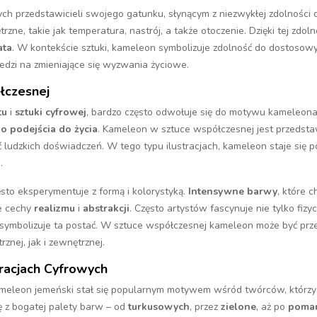
ych przedstawicieli swojego gatunku, słynącym z niezwykłej zdolności 
rzne, takie jak temperatura, nastrój, a także otoczenie. Dzięki tej zdo
ata
. W kontekście sztuki, kameleon symbolizuje zdolność do dostosow
dzi na zmieniające się wyzwania życiowe.
łczesnej
tu
i
sztuki cyfrowej
, bardzo często odwołuje się do motywu kameleona, 
 podejścia do życia
. Kameleon w sztuce współczesnej jest przedst
ć ludzkich doświadczeń. W tego typu ilustracjach, kameleon staje się 
.
to eksperymentuje z formą i kolorystyką.
Intensywne barwy
, które 
ie cechy
realizmu
i
abstrakcji
. Często artystów fascynuje nie tylko fiz
ą symbolizuje ta postać. W sztuce współczesnej kameleon może być pr
nej, jak i zewnętrznej.
racjach Cyfrowych
ameleon jemeński stał się popularnym motywem wśród twórców, którz
ę z bogatej palety barw – od
turkusowych
, przez
zielone
, aż po
poma