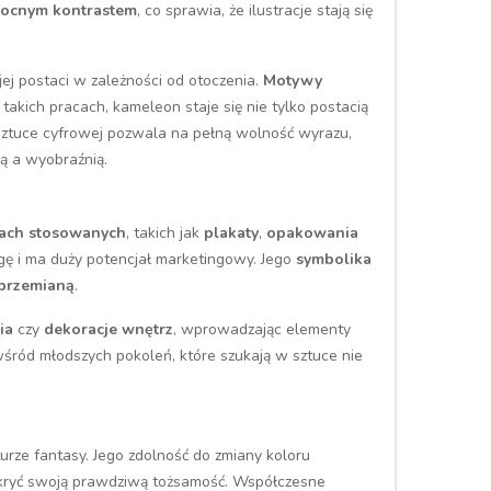
ocnym kontrastem
, co sprawia, że ilustracje stają się
jej postaci w zależności od otoczenia.
Motywy
akich pracach, kameleon staje się nie tylko postacią
ztuce cyfrowej pozwala na pełną wolność wyrazu,
rą a wyobraźnią.
cjach stosowanych
, takich jak
plakaty
,
opakowania
gę i ma duży potencjał marketingowy. Jego
symbolika
przemianą
.
ia
czy
dekoracje wnętrz
, wprowadzając elementy
wśród młodszych pokoleń, które szukają w sztuce nie
urze fantasy. Jego zdolność do zmiany koloru
ukryć swoją prawdziwą tożsamość. Współczesne