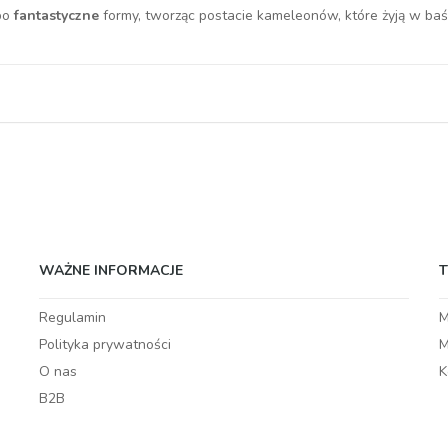
 po
fantastyczne
formy, tworząc postacie kameleonów, które żyją w baś
WAŻNE INFORMACJE
Regulamin
M
Polityka prywatności
M
O nas
K
B2B