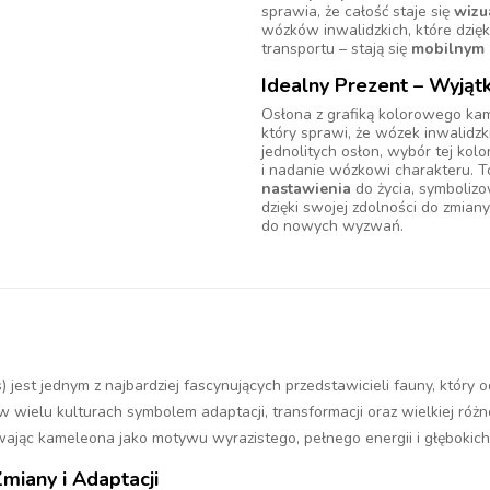
sprawia, że całość staje się
wizu
wózków inwalidzkich, które dzięki
transportu – stają się
mobilnym 
Idealny Prezent – Wyją
Osłona z grafiką kolorowego ka
który sprawi, że wózek inwalidzk
jednolitych osłon, wybór tej kol
i nadanie wózkowi charakteru. 
nastawienia
do życia, symboliz
dzięki swojej zdolności do zmian
do nowych wyzwań.
st jednym z najbardziej fascynujących przedstawicieli fauny, który od 
w wielu kulturach symbolem adaptacji, transformacji oraz wielkiej różn
ając kameleona jako motywu wyrazistego, pełnego energii i głębokich
miany i Adaptacji