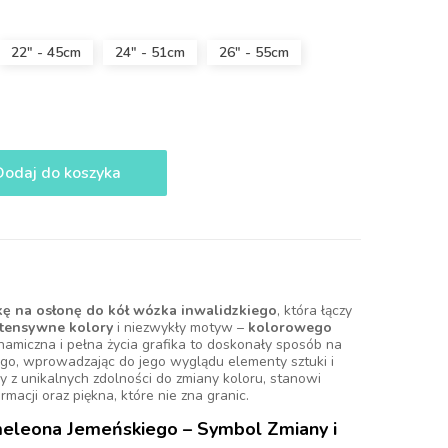
22" - 45cm
24" - 51cm
26" - 55cm
Dodaj do koszyka
kę na osłonę do kół wózka inwalidzkiego
, która łączy
ntensywne kolory
i niezwykły motyw –
kolorowego
ynamiczna i pełna życia grafika to doskonały sposób na
ego, wprowadzając do jego wyglądu elementy sztuki i
y z unikalnych zdolności do zmiany koloru, stanowi
rmacji oraz piękna, które nie zna granic.
leona Jemeńskiego – Symbol Zmiany i