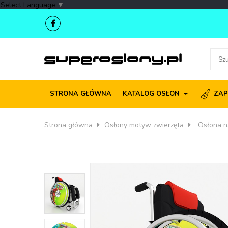
Select Language
▼
STRONA GŁÓWNA
KATALOG OSŁON
ZAP
Strona główna
Osłony motyw zwierzęta
Osłona n