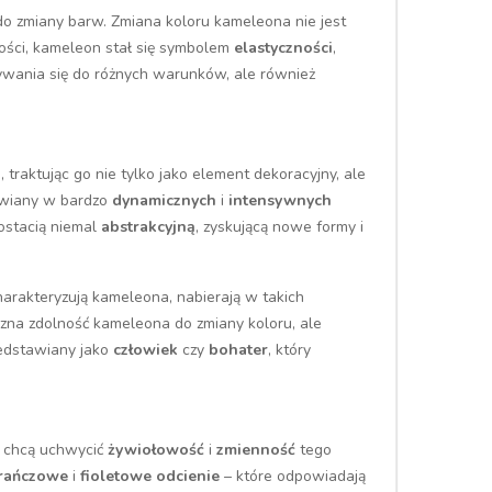
do zmiany barw. Zmiana koloru kameleona nie jest
lności, kameleon stał się symbolem
elastyczności
,
ywania się do różnych warunków, ale również
traktując go nie tylko jako element dekoracyjny, ale
awiany w bardzo
dynamicznych
i
intensywnych
postacią niemal
abstrakcyjną
, zyskującą nowe formy i
charakteryzują kameleona, nabierają w takich
yczna zdolność kameleona do zmiany koloru, ale
zedstawiany jako
człowiek
czy
bohater
, który
y chcą uchwycić
żywiołowość
i
zmienność
tego
rańczowe
i
fioletowe odcienie
– które odpowiadają