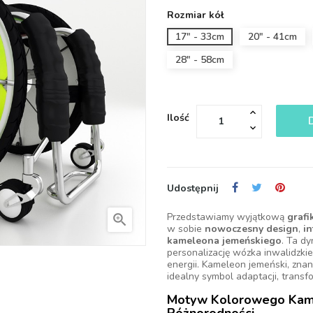
Rozmiar kół
17" - 33cm
20" - 41cm
28" - 58cm
Ilość
Udostępnij
Przedstawiamy wyjątkową
grafi

w sobie
nowoczesny design
,
i
kameleona jemeńskiego
. Ta d
personalizację wózka inwalidzki
energii. Kameleon jemeński, znan
idealny symbol adaptacji, transfo
Motyw Kolorowego Kame