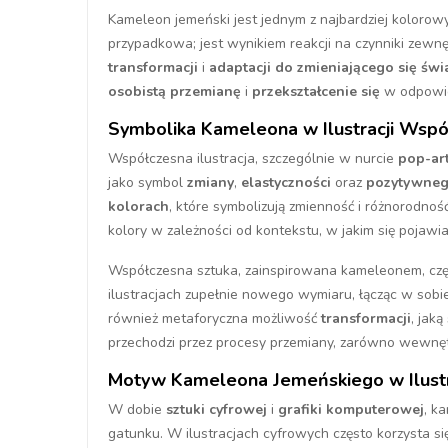
Kameleon jemeński jest jednym z najbardziej kolorow
przypadkowa; jest wynikiem reakcji na czynniki zewnęt
transformacji
i
adaptacji do zmieniającego się świ
osobistą przemianę
i
przekształcenie się
w odpowie
Symbolika Kameleona w Ilustracji Wspó
Współczesna ilustracja, szczególnie w nurcie
pop-ar
jako symbol
zmiany
,
elastyczności
oraz
pozytywnego
kolorach
, które symbolizują zmienność i różnorodnoś
kolory w zależności od kontekstu, w jakim się pojawia
Współczesna sztuka, zainspirowana kameleonem, częs
ilustracjach zupełnie nowego wymiaru, łącząc w sob
również metaforyczna możliwość
transformacji
, jak
przechodzi przez procesy przemiany, zarówno wewnętrz
Motyw Kameleona Jemeńskiego w Ilust
W dobie
sztuki cyfrowej
i
grafiki komputerowej
, k
gatunku. W ilustracjach cyfrowych często korzysta si