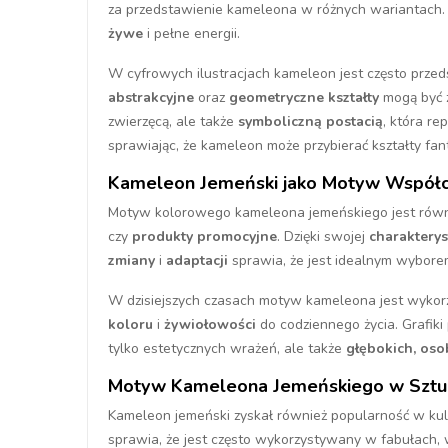
za przedstawienie kameleona w różnych wariantach. T
żywe
i pełne energii.
W cyfrowych ilustracjach kameleon jest często prze
abstrakcyjne
oraz
geometryczne kształty
mogą być z
zwierzęcą, ale także
symboliczną postacią
, która re
sprawiając, że kameleon może przybierać kształty fan
Kameleon Jemeński jako Motyw Współcze
Motyw kolorowego kameleona jemeńskiego jest rów
czy
produkty promocyjne
. Dzięki swojej
charakterys
zmiany
i
adaptacji
sprawia, że jest idealnym wybore
W dzisiejszych czasach motyw kameleona jest wyko
koloru
i
żywiołowości
do codziennego życia. Grafiki
tylko estetycznych wrażeń, ale także
głębokich, oso
Motyw Kameleona Jemeńskiego w Sztuc
Kameleon jemeński zyskał również popularność w kultu
sprawia, że jest często wykorzystywany w fabułach