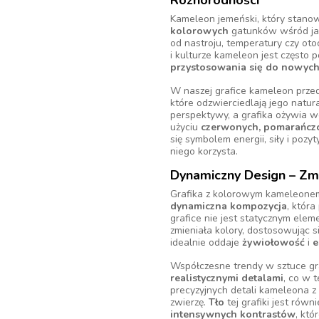
Różnorodności
Kameleon jemeński, który stanowi
kolorowych
gatunków wśród jasz
od nastroju, temperatury czy oto
i kulturze kameleon jest często
przystosowania się do nowyc
W naszej grafice kameleon prze
które odzwierciedlają jego natura
perspektywy, a grafika ożywia w
użyciu
czerwonych, pomarańczo
się symbolem energii, siły i pozy
niego korzysta.
Dynamiczny Design – Zmy
Grafika z kolorowym kameleonem 
dynamiczna kompozycja
, któr
grafice nie jest statycznym elem
zmieniała kolory, dostosowując s
idealnie oddaje
żywiołowość
i
e
Współczesne trendy w sztuce graf
realistycznymi detalami
, co w t
precyzyjnych detali kameleona z e
zwierzę.
Tło
tej grafiki jest równ
intensywnych kontrastów
, któ