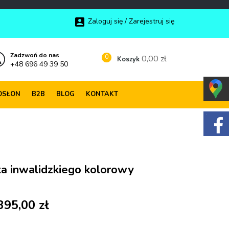

Zaloguj się / Zarejestruj się
Zadzwoń do nas
0
0,00 zł
Koszyk
+48 696 49 39 50
OSŁON
B2B
BLOG
KONTAKT
a inwalidzkiego kolorowy
395,00 zł