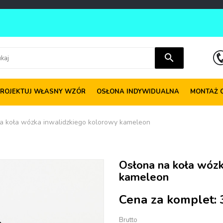
search
ROJEKTUJ WŁASNY WZÓR
OSŁONA INDYWIDUALNA
MONTAŻ 
a koła wózka inwalidzkiego kolorowy kameleon
Osłona na koła wózk
kameleon
Cena za komplet:
Brutto