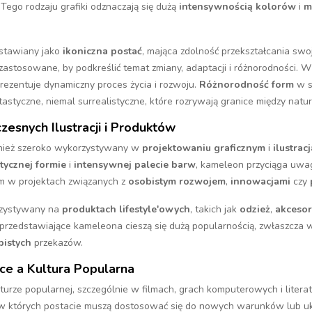
ego rodzaju grafiki odznaczają się dużą
intensywnością kolorów
i
m
dstawiany jako
ikoniczna postać
, mająca zdolność przekształcania swo
astosowane, by podkreślić temat zmiany, adaptacji i różnorodności. W t
prezentuje dynamiczny proces życia i rozwoju.
Różnorodność form
w s
tastyczne, niemal surrealistyczne, które rozrywają granice między natu
snych Ilustracji i Produktów
nież szeroko wykorzystywany w
projektowaniu graficznym
i
ilustra
tycznej formie
i
intensywnej palecie barw
, kameleon przyciąga uwa
m w projektach związanych z
osobistym rozwojem
,
innowacjami
czy
rzystywany na
produktach lifestyle'owych
, takich jak
odzież
,
akcesor
 przedstawiające kameleona cieszą się dużą popularnością, zwłaszcza 
bistych
przekazów.
e a Kultura Popularna
rze popularnej, szczególnie w filmach, grach komputerowych i literat
, w których postacie muszą dostosować się do nowych warunków lub 