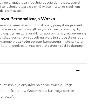
alnie angażująca
i idealnie pasuje do nowoczesnych
 tej osłonie stają się czymś więcej niż tylko środkiem
dziełem sztuki
.
tkowa Personalizacja Wózka
meleona jemeńskiego to doskonały pomysł na
prezent
,
i stanie się czymś wyjątkowym. Zamiast klasycznych,
orowej, dynamicznej grafiki to sposób na
wyróżnienie się
To także doskonały sposób na wyrażenie
pozytywnego
owanego przez
kolorowego kameleona
– istotę, która
y koloru, podkreśla znaczenie
elastyczności
i
adaptacji
lat inspiruje artystów na całym świecie. Dzięki
orodności natury. Współczesna ilustracja czerpie
 znaczeń.