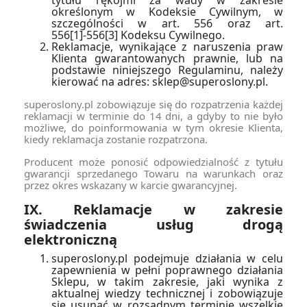
określonym w Kodeksie Cywilnym, w
szczególności w art. 556 oraz art.
556[1]-556[3] Kodeksu Cywilnego.
Reklamacje, wynikające z naruszenia praw
Klienta gwarantowanych prawnie, lub na
podstawie niniejszego Regulaminu, należy
kierować na adres: sklep@superoslony.pl.
superoslony.pl zobowiązuje się do rozpatrzenia każdej
reklamacji w terminie do 14 dni, a gdyby to nie było
możliwe, do poinformowania w tym okresie Klienta,
kiedy reklamacja zostanie rozpatrzona.
Producent może ponosić odpowiedzialność z tytułu
gwarancji sprzedanego Towaru na warunkach oraz
przez okres wskazany w karcie gwarancyjnej.
IX. Reklamacje w zakresie
świadczenia usług drogą
elektroniczną
superoslony.pl podejmuje działania w celu
zapewnienia w pełni poprawnego działania
Sklepu, w takim zakresie, jaki wynika z
aktualnej wiedzy technicznej i zobowiązuje
się usunąć w rozsądnym terminie wszelkie