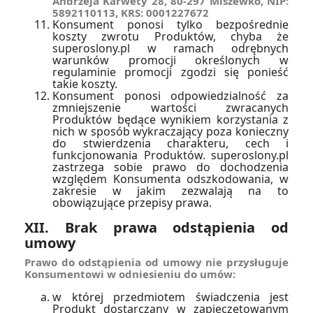
Andrzeja Karwety 28, 80-297 Miszewko, NIP:
5892110113, KRS: 0001227672
Konsument ponosi tylko bezpośrednie
koszty zwrotu Produktów, chyba że
superoslony.pl w ramach odrębnych
warunków promocji określonych w
regulaminie promocji zgodzi się ponieść
takie koszty.
Konsument ponosi odpowiedzialność za
zmniejszenie wartości zwracanych
Produktów będące wynikiem korzystania z
nich w sposób wykraczający poza konieczny
do stwierdzenia charakteru, cech i
funkcjonowania Produktów. superoslony.pl
zastrzega sobie prawo do dochodzenia
względem Konsumenta odszkodowania, w
zakresie w jakim zezwalają na to
obowiązujące przepisy prawa.
XII. Brak prawa odstąpienia od
umowy
Prawo do odstąpienia od umowy nie przysługuje
Konsumentowi w odniesieniu do umów:
w której przedmiotem świadczenia jest
Produkt dostarczany w zapieczętowanym