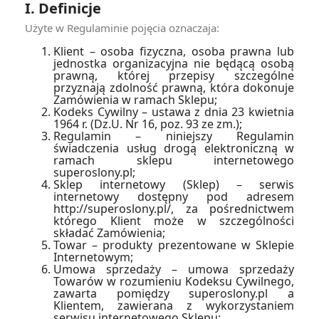
I. Definicje
Użyte w Regulaminie pojęcia oznaczaja:
Klient – osoba fizyczna, osoba prawna lub
jednostka organizacyjna nie będącą osobą
prawną, której przepisy szczególne
przyznają zdolność prawną, która dokonuje
Zamówienia w ramach Sklepu;
Kodeks Cywilny – ustawa z dnia 23 kwietnia
1964 r. (Dz.U. Nr 16, poz. 93 ze zm.);
Regulamin – niniejszy Regulamin
świadczenia usług drogą elektroniczną w
ramach sklepu internetowego
superoslony.pl;
Sklep internetowy (Sklep) – serwis
internetowy dostępny pod adresem
http://superoslony.pl/, za pośrednictwem
którego Klient może w szczególności
składać Zamówienia;
Towar – produkty prezentowane w Sklepie
Internetowym;
Umowa sprzedaży – umowa sprzedaży
Towarów w rozumieniu Kodeksu Cywilnego,
zawarta pomiędzy superoslony.pl a
Klientem, zawierana z wykorzystaniem
serwisu internetowego Sklepu;