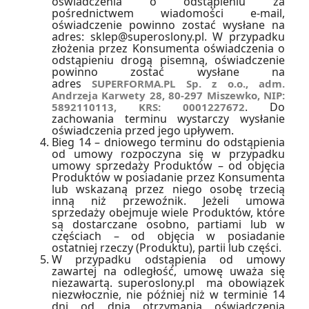
oświadczenia o odstąpieniu za
pośrednictwem wiadomości e-mail,
oświadczenie powinno zostać wysłane na
adres: sklep@superoslony.pl. W przypadku
złożenia przez Konsumenta oświadczenia o
odstąpieniu drogą pisemną, oświadczenie
powinno zostać wysłane na
adres
SUPERFORMA.PL Sp. z o.o., adm.
Andrzeja Karwety 28, 80-297 Miszewko, NIP:
. Do
5892110113, KRS: 0001227672
zachowania terminu wystarczy wysłanie
oświadczenia przed jego upływem.
Bieg 14 – dniowego terminu do odstąpienia
od umowy rozpoczyna się w przypadku
umowy sprzedaży Produktów – od objęcia
Produktów w posiadanie przez Konsumenta
lub wskazaną przez niego osobę trzecią
inną niż przewoźnik. Jeżeli umowa
sprzedaży obejmuje wiele Produktów, które
są dostarczane osobno, partiami lub w
częściach – od objęcia w posiadanie
ostatniej rzeczy (Produktu), partii lub części.
W przypadku odstąpienia od umowy
zawartej na odległość, umowę uważa się
niezawartą. superoslony.pl ma obowiązek
niezwłocznie, nie później niż w terminie 14
dni od dnia otrzymania oświadczenia