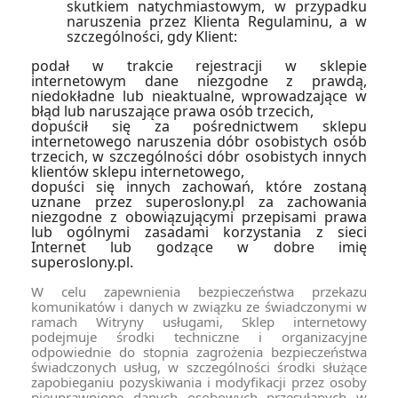
skutkiem natychmiastowym, w przypadku
naruszenia przez Klienta Regulaminu, a w
szczególności, gdy Klient:
podał w trakcie rejestracji w sklepie
internetowym dane niezgodne z prawdą,
niedokładne lub nieaktualne, wprowadzające w
błąd lub naruszające prawa osób trzecich,
dopuścił się za pośrednictwem sklepu
internetowego naruszenia dóbr osobistych osób
trzecich, w szczególności dóbr osobistych innych
klientów sklepu internetowego,
dopuści się innych zachowań, które zostaną
uznane przez superoslony.pl za zachowania
niezgodne z obowiązującymi przepisami prawa
lub ogólnymi zasadami korzystania z sieci
Internet lub godzące w dobre imię
superoslony.pl.
W celu zapewnienia bezpieczeństwa przekazu
komunikatów i danych w związku ze świadczonymi w
ramach Witryny usługami, Sklep internetowy
podejmuje środki techniczne i organizacyjne
odpowiednie do stopnia zagrożenia bezpieczeństwa
świadczonych usług, w szczególności środki służące
zapobieganiu pozyskiwania i modyfikacji przez osoby
nieuprawnione danych osobowych przesyłanych w