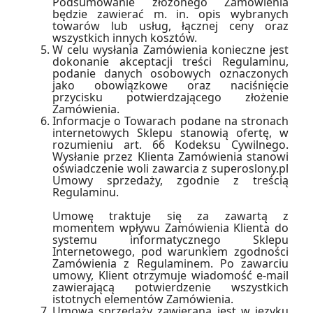
Podsumowanie złożonego Zamówienia
będzie zawierać m. in. opis wybranych
towarów lub usług, łącznej ceny oraz
wszystkich innych kosztów.
W celu wysłania Zamówienia konieczne jest
dokonanie akceptacji treści Regulaminu,
podanie danych osobowych oznaczonych
jako obowiązkowe oraz naciśnięcie
przycisku potwierdzającego złożenie
Zamówienia.
Informacje o Towarach podane na stronach
internetowych Sklepu stanowią ofertę, w
rozumieniu art. 66 Kodeksu Cywilnego.
Wysłanie przez Klienta Zamówienia stanowi
oświadczenie woli zawarcia z superoslony.pl
Umowy sprzedaży, zgodnie z treścią
Regulaminu.
Umowę traktuje się za zawartą z
momentem wpływu Zamówienia Klienta do
systemu informatycznego Sklepu
Internetowego, pod warunkiem zgodności
Zamówienia z Regulaminem. Po zawarciu
umowy, Klient otrzymuje wiadomość e-mail
zawierającą potwierdzenie wszystkich
istotnych elementów Zamówienia.
Umowa sprzedaży zawierana jest w języku