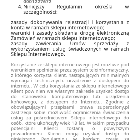
0001227672
Niniejszy Regulamin określa w
szczególności:
zasady dokonywania rejestracji i korzystania z
konta w ramach sklepu internetowego;
warunki i zasady składania drogą elektroniczną
Zamówień w ramach sklepu internetowego;
zasady zawierania Umów sprzedaży z
wykorzystaniem usług świadczonych w ramach
Sklepu Internetowego.
Korzystanie ze sklepu internetowego jest możliwe pod
warunkiem spełnienia przez system teleinformatyczny,
z którego korzysta Klient, następujących minimalnych
wymagań technicznych: urządzenie z dostępem do
internetu. W celu korzystania ze sklepu internetowego
Klient powinien we własnym zakresie uzyskać dostęp
do stanowiska komputerowego lub urządzenia
końcowego, z dostępem do Internetu. Zgodnie z
obowiązującymi przepisami prawa superoslony.pl
zastrzega sobie możliwość ograniczenia świadczenia
usług za pośrednictwem Sklepu internetowego do
osób, które ukończyły wiek 18 lat. W takim przypadku
potencjalni Klienci zostaną o powyższym
powiadomieni. Klienci mogą uzyskać dostęp do
niniejszego Regulaminu w każdym czasie za