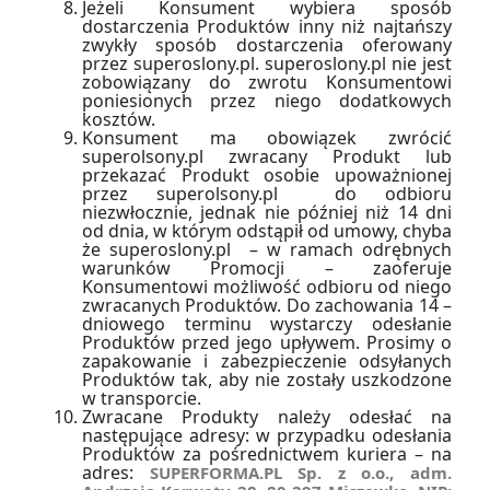
Jeżeli Konsument wybiera sposób
dostarczenia Produktów inny niż najtańszy
zwykły sposób dostarczenia oferowany
przez superoslony.pl. superoslony.pl nie jest
zobowiązany do zwrotu Konsumentowi
poniesionych przez niego dodatkowych
kosztów.
Konsument ma obowiązek zwrócić
superolsony.pl zwracany Produkt lub
przekazać Produkt osobie upoważnionej
przez superolsony.pl do odbioru
niezwłocznie, jednak nie później niż 14 dni
od dnia, w którym odstąpił od umowy, chyba
że superoslony.pl – w ramach odrębnych
warunków Promocji – zaoferuje
Konsumentowi możliwość odbioru od niego
zwracanych Produktów. Do zachowania 14 –
dniowego terminu wystarczy odesłanie
Produktów przed jego upływem. Prosimy o
zapakowanie i zabezpieczenie odsyłanych
Produktów tak, aby nie zostały uszkodzone
w transporcie.
Zwracane Produkty należy odesłać na
następujące adresy: w przypadku odesłania
Produktów za pośrednictwem kuriera – na
adres:
SUPERFORMA.PL Sp. z o.o., adm.