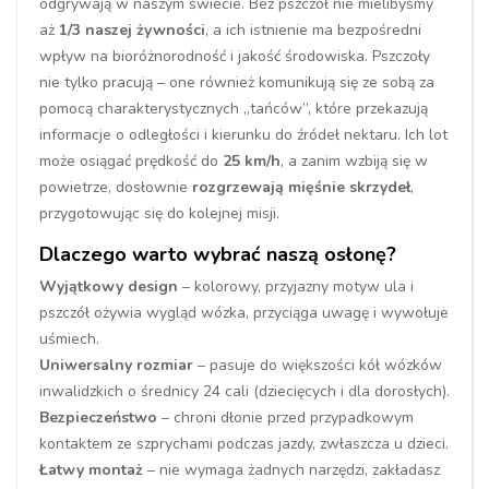
odgrywają w naszym świecie. Bez pszczół nie mielibyśmy
aż
1/3 naszej żywności
, a ich istnienie ma bezpośredni
wpływ na bioróżnorodność i jakość środowiska. Pszczoły
nie tylko pracują – one również komunikują się ze sobą za
pomocą charakterystycznych „tańców”, które przekazują
informacje o odległości i kierunku do źródeł nektaru. Ich lot
może osiągać prędkość do
25 km/h
, a zanim wzbiją się w
powietrze, dosłownie
rozgrzewają mięśnie skrzydeł
,
przygotowując się do kolejnej misji.
Dlaczego warto wybrać naszą osłonę?
Wyjątkowy design
– kolorowy, przyjazny motyw ula i
pszczół ożywia wygląd wózka, przyciąga uwagę i wywołuje
uśmiech.
Uniwersalny rozmiar
– pasuje do większości kół wózków
inwalidzkich o średnicy 24 cali (dziecięcych i dla dorosłych).
Bezpieczeństwo
– chroni dłonie przed przypadkowym
kontaktem ze szprychami podczas jazdy, zwłaszcza u dzieci.
Łatwy montaż
– nie wymaga żadnych narzędzi, zakładasz