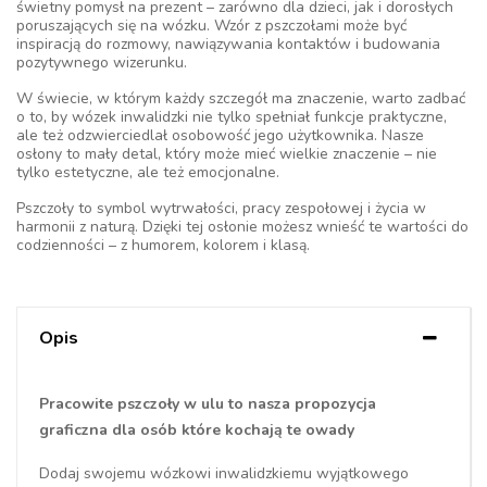
świetny pomysł na prezent – zarówno dla dzieci, jak i dorosłych
poruszających się na wózku. Wzór z pszczołami może być
inspiracją do rozmowy, nawiązywania kontaktów i budowania
pozytywnego wizerunku.
W świecie, w którym każdy szczegół ma znaczenie, warto zadbać
o to, by wózek inwalidzki nie tylko spełniał funkcje praktyczne,
ale też odzwierciedlał osobowość jego użytkownika. Nasze
osłony to mały detal, który może mieć wielkie znaczenie – nie
tylko estetyczne, ale też emocjonalne.
Pszczoły to symbol wytrwałości, pracy zespołowej i życia w
harmonii z naturą. Dzięki tej osłonie możesz wnieść te wartości do
codzienności – z humorem, kolorem i klasą.
Opis
Pracowite pszczoły w ulu to nasza propozycja
graficzna dla osób które kochają te owady
Dodaj swojemu wózkowi inwalidzkiemu wyjątkowego