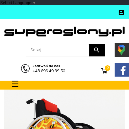
Select Language
▼

search
Zadzwoń do nas
0
+48 696 49 39 50
Toggle navigation
☰