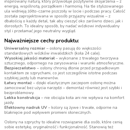
inspirowany naturą, który przywołuje pozytywne skojarzenia – z
energią, wspólnotą, porządkiem i harmonią. Na tle stylizowanego
ula widnieją żółto-czarne pszczoły w locie i podczas pracy. Całość
została zaprojektowana w sposób przyjazny wizualnie – z
dbałością o każdy detal, tak aby cieszyć oko zarówno dzieci, jak i
dorosłych. To idealny sposób, by nadać wózkowi indywidualny
styl i przełamać jego neutralny wygląd.
Najważniejsze cechy produktu:
Uniwersalny rozmiar
– osłony pasują do większości
standardowych wózków inwalidzkich (koła 24 cale).
Wysokiej jakości materiał
– wykonane z trwałego tworzywa
sztucznego, odpornego na zarysowania i warunki atmosferyczne.
Bezpieczeństwo
– osłony chronią dłonie przed przypadkowym
kontaktem ze szprychami, co jest szczególnie istotne podczas
szybkiej jazdy lub manewrów.
Łatwy montaż
– dzięki elastycznym zaczepom osłonę można
zamocować bez użycia narzędzi – demontaż również jest szybki i
bezproblemowy.
Lekka konstrukcja
– nie obciąża koła ani nie wpływa na komfort
jazdy.
Efektowny nadruk UV
– kolory są żywe i trwałe, odporne na
blaknięcie pod wpływem promieni słonecznych.
Osłony na szprychy to idealne rozwiązanie dla osób, które cenią
sobie estetykę, oryginalność i funkcjonalność. Stanowią też