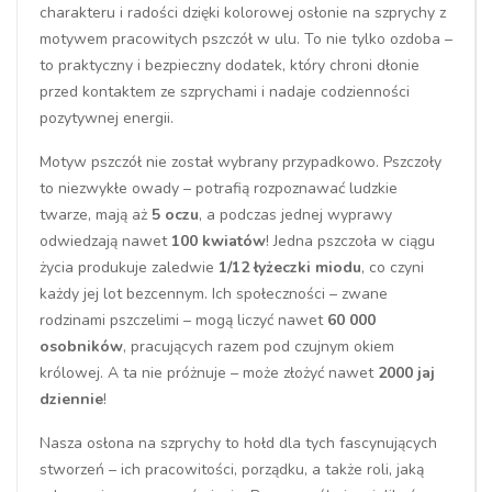
charakteru i radości dzięki kolorowej osłonie na szprychy z
motywem pracowitych pszczół w ulu. To nie tylko ozdoba –
to praktyczny i bezpieczny dodatek, który chroni dłonie
przed kontaktem ze szprychami i nadaje codzienności
pozytywnej energii.
Motyw pszczół nie został wybrany przypadkowo. Pszczoły
to niezwykłe owady – potrafią rozpoznawać ludzkie
twarze, mają aż
5 oczu
, a podczas jednej wyprawy
odwiedzają nawet
100 kwiatów
! Jedna pszczoła w ciągu
życia produkuje zaledwie
1/12 łyżeczki miodu
, co czyni
każdy jej lot bezcennym. Ich społeczności – zwane
rodzinami pszczelimi – mogą liczyć nawet
60 000
osobników
, pracujących razem pod czujnym okiem
królowej. A ta nie próżnuje – może złożyć nawet
2000 jaj
dziennie
!
Nasza osłona na szprychy to hołd dla tych fascynujących
stworzeń – ich pracowitości, porządku, a także roli, jaką