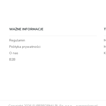
WAŻNE INFORMACJE
Regulamin
M
Polityka prywatności
M
O nas
K
B2B
Copyright 2026 SUPERFORMA.PL Sp. z o.o. - superoslony.pl