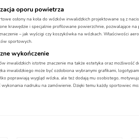
izacja oporu powietrza
rtowe osłony na koła do wózków inwalidzkich projektowane są z nacisk
lone krawędzie i specjalnie profilowane powierzchnie, pozwalające na 
naczenie – jak wyścigi czy koszykówka na wózkach. Właściwości aerod
ików sportowych.
yczne wykończenie
 inwalidzkich istotne znaczenie ma także estetyka oraz możliwość d
zka inwalidzkiego może być ozdobiona wybranymi grafikami, logotypa
ylko poprawiają wygląd wózka, ale też dodają mu osobistego, motywuj
ość wykonania nadruku na zamówienie. Dzięki temu każdy sportowiec 