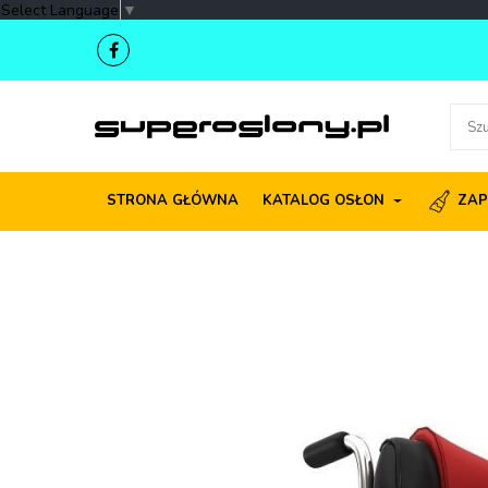
Select Language
▼
STRONA GŁÓWNA
KATALOG OSŁON
ZAP