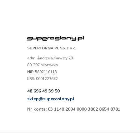
SUPERFORMA.PL Sp. z o.o.
adm. Andrzeja Karwety 28
80-297 Miszewko
NIP: 5892110113
KRS: 0001227672
48 696 49 39 50
sklep@superoslony.pl
Nr konta: 03 1140 2004 0000 3802 8654 8781