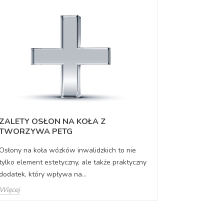
ODPORNO
ZALETY OSŁON NA KOŁA Z
WARUNKI
TWORZYWA PETG
WIEDZIEĆ
Osłony na koła wózków inwalidzkich to nie
Osłony na k
tylko element estetyczny, ale także praktyczny
ważną rolę 
dodatek, który wpływa na...
komfortu uży
Więcej
Więcej