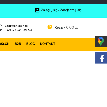

Zaloguj się / Zarejestruj się
Zadzwoń do nas
0
0,00 zł
Koszyk
+48 696 49 39 50
OSŁON
B2B
BLOG
KONTAKT