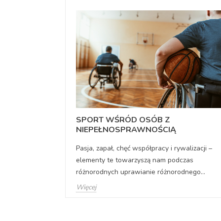
GĄ POMÓC
SPORT WŚRÓD OSÓB Z
BISTEJ?
NIEPEŁNOSPRAWNOŚCIĄ
ózkach
Pasja, zapał, chęć współpracy i rywalizacji –
stać się nie
elementy te towarzyszą nam podczas
różnorodnych uprawianie różnorodnego...
Więcej