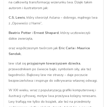
na całkowitą transformację wizerunku lwa. Dzięki takim
autorom i ilustratorom jak:
C.S. Lewis
, który stworzył Aslana – dobrego, mądrego lwa
z „Opowieści z Narnii”,
Beatrix Potter
i
Ernest Shepard
, którzy uczłowieczyli
dzikie zwierzęta,
oraz współczesnym twórcom jak
Eric Carle
i
Maurice
Sendak
,
lew stał się
przyjaznym towarzyszem dziecka
,
przewodnikiem po świecie bajki, symbolem siły, ale też
łagodności. Bajkowy lew nie straszy – daje poczucie
bezpieczeństwa i inspiruje do odkrywania własnej odwagi.
W XXI wieku, wraz z popularyzacją grafiki komputerowej i
ilustracji cyfrowej, motyw lwa przeżywa kolejny renesans.
Lwy trafiają nie tylko do książek, ale też na przedmioty