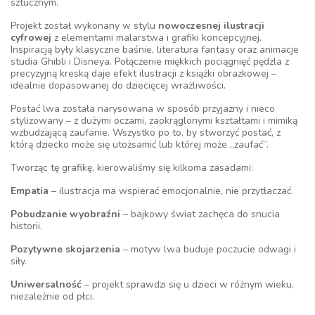
sztucznym.
Projekt został wykonany w stylu
nowoczesnej ilustracji
cyfrowej
z elementami malarstwa i grafiki koncepcyjnej.
Inspiracją były klasyczne baśnie, literatura fantasy oraz animacje
studia Ghibli i Disneya. Połączenie miękkich pociągnięć pędzla z
precyzyjną kreską daje efekt ilustracji z książki obrazkowej –
idealnie dopasowanej do dziecięcej wrażliwości.
Postać lwa została narysowana w sposób przyjazny i nieco
stylizowany – z dużymi oczami, zaokrąglonymi kształtami i mimiką
wzbudzającą zaufanie. Wszystko po to, by stworzyć postać, z
którą dziecko może się utożsamić lub której może „zaufać”.
Tworząc tę grafikę, kierowaliśmy się kilkoma zasadami:
Empatia
– ilustracja ma wspierać emocjonalnie, nie przytłaczać.
Pobudzanie wyobraźni
– bajkowy świat zachęca do snucia
historii.
Pozytywne skojarzenia
– motyw lwa buduje poczucie odwagi i
siły.
Uniwersalność
– projekt sprawdzi się u dzieci w różnym wieku,
niezależnie od płci.