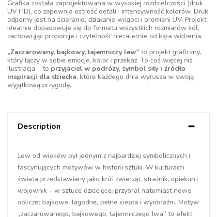
Grafika została zaprojektowana w wysokiej rozdzielczości (druk
UV HD), co zapewnia ostrość detali i intensywność kolorów. Druk
odporny jest na ścieranie, działanie wilgoci i promieni UV. Projekt
idealnie dopasowuje się do formatu wszystkich rozmiarów kół,
zachowując proporcje i czytelność niezależnie od kąta widzenia.
„Zaczarowany, bajkowy, tajemniczy lew”
to projekt graficzny,
który łączy w sobie emocje, kolor i przekaz. To coś więcej niż
ilustracja – to
przyjaciel w podróży, symbol siły i źródło
inspiracji dla dziecka
, które każdego dnia wyrusza w swoją
wyjątkową przygodę.
Description
Lew od wieków był jednym z najbardziej symbolicznych i
fascynujących motywów w historii sztuki. W kulturach
świata przedstawiany jako król zwierząt, strażnik, opiekun i
wojownik – w sztuce dziecięcej przybrał natomiast nowe
oblicze: bajkowe, łagodne, pełne ciepła i wyobraźni. Motyw
„zaczarowanego, bajkowego, tajemniczego lwa” to efekt