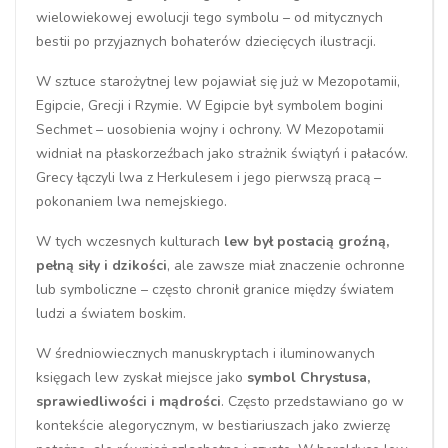
wielowiekowej ewolucji tego symbolu – od mitycznych
bestii po przyjaznych bohaterów dziecięcych ilustracji.
W sztuce starożytnej lew pojawiał się już w Mezopotamii,
Egipcie, Grecji i Rzymie. W Egipcie był symbolem bogini
Sechmet – uosobienia wojny i ochrony. W Mezopotamii
widniał na płaskorzeźbach jako strażnik świątyń i pałaców.
Grecy łączyli lwa z Herkulesem i jego pierwszą pracą –
pokonaniem lwa nemejskiego.
W tych wczesnych kulturach
lew był postacią groźną,
pełną siły i dzikości
, ale zawsze miał znaczenie ochronne
lub symboliczne – często chronił granice między światem
ludzi a światem boskim.
W średniowiecznych manuskryptach i iluminowanych
księgach lew zyskał miejsce jako
symbol Chrystusa,
sprawiedliwości i mądrości
. Często przedstawiano go w
kontekście alegorycznym, w bestiariuszach jako zwierzę