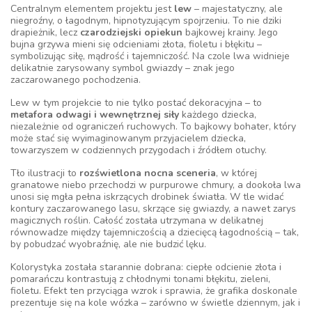
Centralnym elementem projektu jest
lew
– majestatyczny, ale
niegroźny, o łagodnym, hipnotyzującym spojrzeniu. To nie dziki
drapieżnik, lecz
czarodziejski opiekun
bajkowej krainy. Jego
bujna grzywa mieni się odcieniami złota, fioletu i błękitu –
symbolizując siłę, mądrość i tajemniczość. Na czole lwa widnieje
delikatnie zarysowany symbol gwiazdy – znak jego
zaczarowanego pochodzenia.
Lew w tym projekcie to nie tylko postać dekoracyjna – to
metafora odwagi i wewnętrznej siły
każdego dziecka,
niezależnie od ograniczeń ruchowych. To bajkowy bohater, który
może stać się wyimaginowanym przyjacielem dziecka,
towarzyszem w codziennych przygodach i źródłem otuchy.
Tło ilustracji to
rozświetlona nocna sceneria
, w której
granatowe niebo przechodzi w purpurowe chmury, a dookoła lwa
unosi się mgła pełna iskrzących drobinek światła. W tle widać
kontury zaczarowanego lasu, skrzące się gwiazdy, a nawet zarys
magicznych roślin. Całość została utrzymana w delikatnej
równowadze między tajemniczością a dziecięcą łagodnością – tak,
by pobudzać wyobraźnię, ale nie budzić lęku.
Kolorystyka została starannie dobrana: ciepłe odcienie złota i
pomarańczu kontrastują z chłodnymi tonami błękitu, zieleni,
fioletu. Efekt ten przyciąga wzrok i sprawia, że grafika doskonale
prezentuje się na kole wózka – zarówno w świetle dziennym, jak i