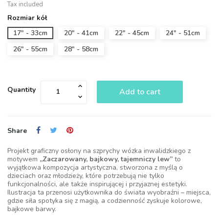
Tax included
Rozmiar kół
17" - 33cm
20" - 41cm
22" - 45cm
24" - 51cm
26" - 55cm
28" - 58cm
Quantity
Add to cart
Share
Projekt graficzny osłony na szprychy wózka inwalidzkiego z
motywem
„Zaczarowany, bajkowy, tajemniczy lew”
to
wyjątkowa kompozycja artystyczna, stworzona z myślą o
dzieciach oraz młodzieży, które potrzebują nie tylko
funkcjonalności, ale także inspirującej i przyjaznej estetyki.
Ilustracja ta przenosi użytkownika do świata wyobraźni – miejsca,
gdzie siła spotyka się z magią, a codzienność zyskuje kolorowe,
bajkowe barwy.