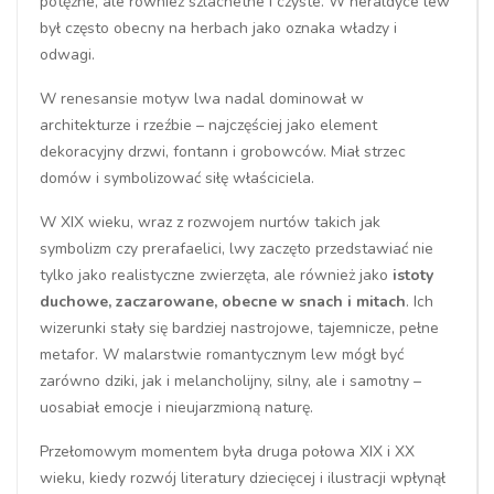
potężne, ale również szlachetne i czyste. W heraldyce lew
był często obecny na herbach jako oznaka władzy i
odwagi.
W renesansie motyw lwa nadal dominował w
architekturze i rzeźbie – najczęściej jako element
dekoracyjny drzwi, fontann i grobowców. Miał strzec
domów i symbolizować siłę właściciela.
W XIX wieku, wraz z rozwojem nurtów takich jak
symbolizm czy prerafaelici, lwy zaczęto przedstawiać nie
tylko jako realistyczne zwierzęta, ale również jako
istoty
duchowe, zaczarowane, obecne w snach i mitach
. Ich
wizerunki stały się bardziej nastrojowe, tajemnicze, pełne
metafor. W malarstwie romantycznym lew mógł być
zarówno dziki, jak i melancholijny, silny, ale i samotny –
uosabiał emocje i nieujarzmioną naturę.
Przełomowym momentem była druga połowa XIX i XX
wieku, kiedy rozwój literatury dziecięcej i ilustracji wpłynął