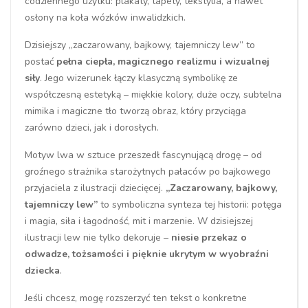
codziennego użytku: plakaty, tapety, tekstylia, a nawet
osłony na koła wózków inwalidzkich.
Dzisiejszy „zaczarowany, bajkowy, tajemniczy lew” to
postać
pełna ciepła, magicznego realizmu i wizualnej
siły
. Jego wizerunek łączy klasyczną symbolikę ze
współczesną estetyką – miękkie kolory, duże oczy, subtelna
mimika i magiczne tło tworzą obraz, który przyciąga
zarówno dzieci, jak i dorosłych.
Motyw lwa w sztuce przeszedł fascynującą drogę – od
groźnego strażnika starożytnych pałaców po bajkowego
przyjaciela z ilustracji dziecięcej.
„Zaczarowany, bajkowy,
tajemniczy lew”
to symboliczna synteza tej historii: potęga
i magia, siła i łagodność, mit i marzenie. W dzisiejszej
ilustracji lew nie tylko dekoruje –
niesie przekaz o
odwadze, tożsamości i pięknie ukrytym w wyobraźni
dziecka
.
Jeśli chcesz, mogę rozszerzyć ten tekst o konkretne