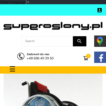
Select Language
▼

search
Zadzwoń do nas
0
+48 696 49 39 50
Toggle navigation
☰