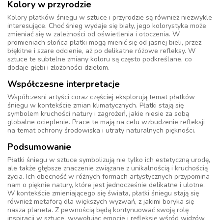
Kolory w przyrodzie
Kolory płatków śniegu w sztuce i przyrodzie są również niezwykle
interesujące. Choć śnieg wydaje się biały, jego kolorystyka może
zmieniać się w zależności od oświetlenia i otoczenia. W
promieniach słońca płatki mogą mienić się od jasnej bieli, przez
błękitne i szare odcienie, aż po delikatne różowe refleksy. W
sztuce te subtelne zmiany koloru są często podkreślane, co
dodaje głębi i złożoności dziełom.
Współczesne interpretacje
Współczesni artyści coraz częściej eksplorują temat płatków
śniegu w kontekście zmian klimatycznych. Płatki stają się
symbolem kruchości natury i zagrożeń, jakie niesie za sobą
globalne ocieplenie. Prace te mają na celu wzbudzenie refleksji
na temat ochrony środowiska i utraty naturalnych piękności.
Podsumowanie
Płatki śniegu w sztuce symbolizują nie tylko ich estetyczną urodę,
ale także głębsze znaczenie związane z unikalnością i kruchością
życia. Ich obecność w różnych formach artystycznych przypomina
nam o pięknie natury, które jest jednocześnie delikatne i ulotne.
W kontekście zmieniającego się świata, płatki śniegu stają się
również metaforą dla większych wyzwań, z jakimi boryka się
nasza planeta. Z pewnością będą kontynuować swoją rolę
inspiracji w sztuce, wywołując emocje i refleksję wśród widzów.