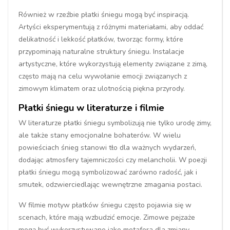
Również w rzeźbie płatki śniegu mogą być inspiracją.
Artyści eksperymentują z różnymi materiałami, aby oddać
delikatność i lekkość płatków, tworząc formy, które
przypominają naturalne struktury śniegu. Instalacje
artystyczne, które wykorzystują elementy związane z zimą,
często mają na celu wywołanie emocji związanych z
zimowym klimatem oraz ulotnością piękna przyrody.
Płatki śniegu w literaturze i filmie
W literaturze płatki śniegu symbolizują nie tylko urodę zimy,
ale także stany emocjonalne bohaterów. W wielu
powieściach śnieg stanowi tło dla ważnych wydarzeń,
dodając atmosfery tajemniczości czy melancholii. W poezji
płatki śniegu mogą symbolizować zarówno radość, jak i
smutek, odzwierciedlając wewnętrzne zmagania postaci.
W filmie motyw płatków śniegu często pojawia się w
scenach, które mają wzbudzić emocje. Zimowe pejzaże
mogą być wykorzystywane jako metafora dla zmiany,