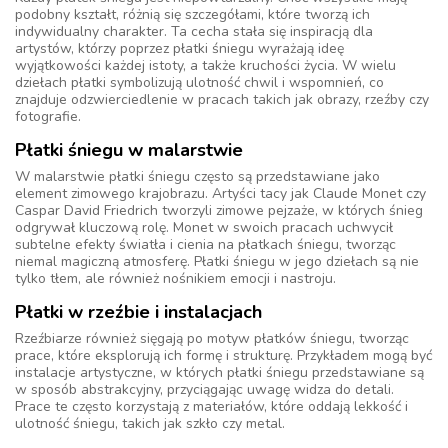
podobny kształt, różnią się szczegółami, które tworzą ich
indywidualny charakter. Ta cecha stała się inspiracją dla
artystów, którzy poprzez płatki śniegu wyrażają ideę
wyjątkowości każdej istoty, a także kruchości życia. W wielu
dziełach płatki symbolizują ulotność chwil i wspomnień, co
znajduje odzwierciedlenie w pracach takich jak obrazy, rzeźby czy
fotografie.
Płatki śniegu w malarstwie
W malarstwie płatki śniegu często są przedstawiane jako
element zimowego krajobrazu. Artyści tacy jak Claude Monet czy
Caspar David Friedrich tworzyli zimowe pejzaże, w których śnieg
odgrywał kluczową rolę. Monet w swoich pracach uchwycił
subtelne efekty światła i cienia na płatkach śniegu, tworząc
niemal magiczną atmosferę. Płatki śniegu w jego dziełach są nie
tylko tłem, ale również nośnikiem emocji i nastroju.
Płatki w rzeźbie i instalacjach
Rzeźbiarze również sięgają po motyw płatków śniegu, tworząc
prace, które eksplorują ich formę i strukturę. Przykładem mogą być
instalacje artystyczne, w których płatki śniegu przedstawiane są
w sposób abstrakcyjny, przyciągając uwagę widza do detali.
Prace te często korzystają z materiałów, które oddają lekkość i
ulotność śniegu, takich jak szkło czy metal.