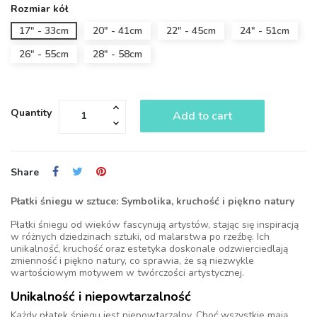
Rozmiar kół
17" - 33cm
20" - 41cm
22" - 45cm
24" - 51cm
26" - 55cm
28" - 58cm
Quantity
Add to cart
Share
Płatki śniegu w sztuce: Symbolika, kruchość i piękno natury
Płatki śniegu od wieków fascynują artystów, stając się inspiracją
w różnych dziedzinach sztuki, od malarstwa po rzeźbę. Ich
unikalność, kruchość oraz estetyka doskonale odzwierciedlają
zmienność i piękno natury, co sprawia, że są niezwykle
wartościowym motywem w twórczości artystycznej.
Unikalność i niepowtarzalność
Każdy płatek śniegu jest niepowtarzalny. Choć wszystkie mają