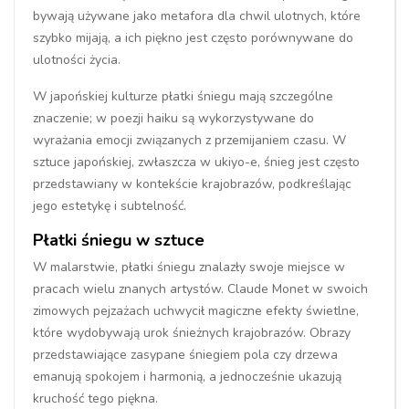
bywają używane jako metafora dla chwil ulotnych, które
szybko mijają, a ich piękno jest często porównywane do
ulotności życia.
W japońskiej kulturze płatki śniegu mają szczególne
znaczenie; w poezji haiku są wykorzystywane do
wyrażania emocji związanych z przemijaniem czasu. W
sztuce japońskiej, zwłaszcza w ukiyo-e, śnieg jest często
przedstawiany w kontekście krajobrazów, podkreślając
jego estetykę i subtelność.
Płatki śniegu w sztuce
W malarstwie, płatki śniegu znalazły swoje miejsce w
pracach wielu znanych artystów. Claude Monet w swoich
zimowych pejzażach uchwycił magiczne efekty świetlne,
które wydobywają urok śnieżnych krajobrazów. Obrazy
przedstawiające zasypane śniegiem pola czy drzewa
emanują spokojem i harmonią, a jednocześnie ukazują
kruchość tego piękna.