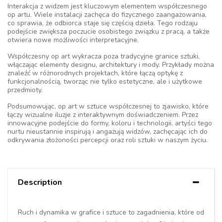
Interakcja z widzem jest kluczowym elementem współczesnego
op artu. Wiele instalacji zachęca do fizycznego zaangażowania,
co sprawia, że odbiorca staje się częścią dzieła. Tego rodzaju
podejście zwiększa poczucie osobistego związku z pracą, a także
otwiera nowe możliwości interpretacyjne.
Współczesny op art wykracza poza tradycyjne granice sztuki,
włączając elementy designu, architektury i mody. Przykłady można
znaleźć w różnorodnych projektach, które łączą optykę z
funkcjonalnością, tworząc nie tylko estetyczne, ale i użytkowe
przedmioty.
Podsumowując, op art w sztuce współczesnej to zjawisko, które
łączy wizualne iluzje z interaktywnym doświadczeniem. Przez
innowacyjne podejście do formy, koloru i technologii, artyści tego
nurtu nieustannie inspirują i angażują widzów, zachęcając ich do
odkrywania złożoności percepcji oraz roli sztuki w naszym życiu.
Description
Ruch i dynamika w grafice i sztuce to zagadnienia, które od