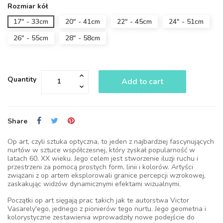
Rozmiar kół
17" - 33cm
20" - 41cm
22" - 45cm
24" - 51cm
26" - 55cm
28" - 58cm
Quantity
Add to cart
Share
Op art, czyli sztuka optyczna, to jeden z najbardziej fascynujących
nurtów w sztuce współczesnej, który zyskał popularność w
latach 60. XX wieku. Jego celem jest stworzenie iluzji ruchu i
przestrzeni za pomocą prostych form, linii i kolorów. Artyści
związani z op artem eksplorowali granice percepcji wzrokowej,
zaskakując widzów dynamicznymi efektami wizualnymi.
Początki op art sięgają prac takich jak te autorstwa Victor
Vasarely'ego, jednego z pionierów tego nurtu. Jego geometria i
kolorystyczne zestawienia wprowadziły nowe podejście do