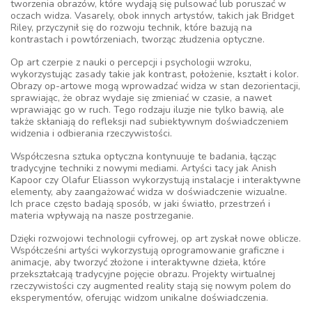
tworzenia obrazów, które wydają się pulsować lub poruszać w
oczach widza. Vasarely, obok innych artystów, takich jak Bridget
Riley, przyczynił się do rozwoju technik, które bazują na
kontrastach i powtórzeniach, tworząc złudzenia optyczne.
Op art czerpie z nauki o percepcji i psychologii wzroku,
wykorzystując zasady takie jak kontrast, położenie, kształt i kolor.
Obrazy op-artowe mogą wprowadzać widza w stan dezorientacji,
sprawiając, że obraz wydaje się zmieniać w czasie, a nawet
wprawiając go w ruch. Tego rodzaju iluzje nie tylko bawią, ale
także skłaniają do refleksji nad subiektywnym doświadczeniem
widzenia i odbierania rzeczywistości.
Współczesna sztuka optyczna kontynuuje te badania, łącząc
tradycyjne techniki z nowymi mediami. Artyści tacy jak Anish
Kapoor czy Olafur Eliasson wykorzystują instalacje i interaktywne
elementy, aby zaangażować widza w doświadczenie wizualne.
Ich prace często badają sposób, w jaki światło, przestrzeń i
materia wpływają na nasze postrzeganie.
Dzięki rozwojowi technologii cyfrowej, op art zyskał nowe oblicze.
Współcześni artyści wykorzystują oprogramowanie graficzne i
animacje, aby tworzyć złożone i interaktywne dzieła, które
przekształcają tradycyjne pojęcie obrazu. Projekty wirtualnej
rzeczywistości czy augmented reality stają się nowym polem do
eksperymentów, oferując widzom unikalne doświadczenia.