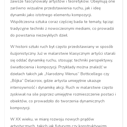
zawsze fascynowały artystów i teoretyków. Obejmują one
zarówno wizualne przedstawienia ruchu, jak i ideę
dynamiki jako istotnego elementu kompozycji.
Współczesna sztuka coraz częściej bada te tematy, łącząc
tradycyjne techniki z nowoczesnymi mediami, co prowadzi
do powstania niezwykłych dzieł.
W historii sztuki ruch był często przedstawiany w sposób
iluzjonistyczny. Już w malarstwie klasycznym artyści starali
się oddać dynamikę ruchu, stosując techniki perspektywy,
światłocienia i kompozycji. Przykłady można znaleźć w
dziełach takich jak „Narodziny Wenus” Botticellego czy
„Bójka” Delacroix, gdzie artysta umiejętnie ukazuje
intensywność i dynamikę akcji. Ruch w malarstwie często
zyskiwał na sile poprzez umiejętne rozmieszczenie postaci i
obiektów, co prowadziło do tworzenia dynamicznych
kompozycji.
W XX wieku, w miarę rozwoju nowych prądów
artystycznych, takich jak futuryzm czy konstruktywizm,