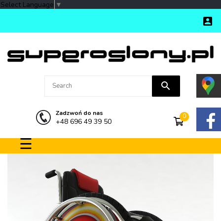
Select Language
▼

search
Zadzwoń do nas
0
+48 696 49 39 50
Toggle navigation
☰