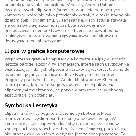
architekci, tacy jak Leonardo da Vinci czy Andrea Palladio,
wykorzystywali eliptyczne formy do tworzenia harmonijnych
kompozycji, które nie tylko przyciągały wzrok, ale także nadawały
dziełom głębi i dynamizmu. W renesansie, kiedy sztuka stawała
się coraz bardziej złożona, elipsa była stosowana do
przedstawiania perspektywy i przestrzeni, co pozwalało na
realistyczne odwzorowanie trójwymiarowych obiektów na
dwuwymiarowej płaszczyźnie.
Elipsa w grafice komputerowej
Współczesna grafika komputerowa korzysta z elipsy w sposób
jeszcze bardziej złożony. W animacjach, interfejsach użytkownika i
wizualizacjach danych eliptyczne kształty są wykorzystywane do
tworzenia płynnych ruchów i interaktywnych elementów.
Programy graficzne, takie jak Adobe Illustrator czy Blender,
oferują narzędzia do łatwego rysowania i manipulowania
eliptycznymi trajektoriami, co pozwala artystom na swobodną
eksplorację ich potencjału.
Symbolika i estetyka
Elipsa ma również bogate znaczenie symboliczne. Może
reprezentować cykliczność, harmonię oraz równowagę. W
kontekście sztuki, eliptyczne kształty często pojawiają się w
koncepcjach związanych z naturą, życiem i śmiercią, podkreślając
nieustanny cykl, w którym wszystko jest ze sobą połączone. To