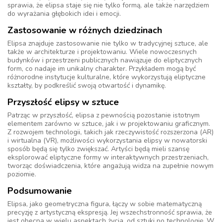
sprawia, że elipsa staje się nie tylko formą, ale także narzędziem
do wyrażania głębokich idei i emocji.
Zastosowanie w różnych dziedzinach
Elipsa znajduje zastosowanie nie tylko w tradycyjnej sztuce, ale
także w architekturze i projektowaniu. Wiele nowoczesnych
budynków i przestrzeni publicznych nawiązuje do eliptycznych
form, co nadaje im unikalny charakter. Przykładem mogą być
różnorodne instytucje kulturalne, które wykorzystują eliptyczne
kształty, by podkreślić swoją otwartość i dynamikę.
Przyszłość elipsy w sztuce
Patrząc w przyszłość, elipsa z pewnością pozostanie istotnym
elementem zarówno w sztuce, jak i w projektowaniu graficznym.
Z rozwojem technologii, takich jak rzeczywistość rozszerzona (AR)
i wirtualna (VR), możliwości wykorzystania elipsy w nowatorski
sposób będą się tylko zwiększać. Artyści będą mieli szansę
eksplorować eliptyczne formy w interaktywnych przestrzeniach,
tworząc doświadczenia, które angażują widza na zupełnie nowym
poziomie.
Podsumowanie
Elipsa, jako geometryczna figura, łączy w sobie matematyczną
precyzję z artystyczną ekspresją. Jej wszechstronność sprawia, że
jest obecna w wielu aspektach życia, od sztuki po technologię. W