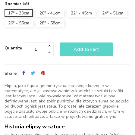
Rozmiar kół
17" - 33cm
20" - 41cm
22" - 45cm
24" - 51cm
26" - 55cm
28" - 58cm
Quantity
Add to cart
Share
Elipsa, jako figura geometryczna, ma swoje korzenie w
matematyce, ale jej zastosowanie w kontekście sztuki i grafiki
jest fascynujące i wielowymiarowe. W matematyce elipsa
definiowana jest jako zbiór punktów, dla których suma odległości
od dwóch ognisk jest stała. To proste, ale zarazem głębokie
pojęcie znalazło swoje odbicie w różnych dziedzinach, w tym w
sztuce, architekturze, a także w projektowaniu graficznym.
Historia elipsy w sztuce
Historia użycia elipsy w sztuce sięga już starożytności. Artyści i